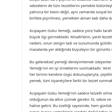
sebzelerin de tüm lezzetlerini yemekle bütünleş
yalnızca bir besin değil, aynı zamanda sosyal bir 
birlikte pişirilmesi, yemekten alınan tadı daha da 
Acıpayam Goku Yemeği, sadece yöre halkı tarafın
büyük ilgi görmektedir. Misafirlerin, yerel lezzet
nedeni, onun zengin tadı ve sunumunda gizlidir. 
masalarda yer aldığında büyüleyici bir görüntü se
Bu geleneksel yemeği deneyimlemek isteyenler 
Yemeği’nin en iyi örneklerini sunmaktadır. Yerel
her birinin kendine özgü dokunuşlarıyla, çeşitli
yemek, tüm ziyaretçilere farklı bir lezzet sunmak
Acıpayam Goku Yemeği’nin sadece lezzetli olma
olduğunun da altını çizmek gerekir. Et, sebze ve 
haline getirir. Bu özelliği sayesinde, hem günlük 
sunar. Ayrıca, yemeklerin içindeki doğal tatlar, iş