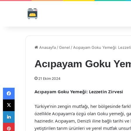
Anasayfa
/
Genel
/
Acıpayam Goku Yemeği: Lezzeti
Acıpayam Goku Yeme
21 Ekim 2024
Facebook
Acıpayam Goku Yemeği: Lezzetin Zirvesi
X
Türkiye’nin zengin mutfağı, her bölgesinde farklı
LinkedIn
özellikle Acıpayam’a özgü olan Goku yemeği, ga
hazinedir. Acıpayam, Denizli iline bağlı tarihi ve 
Pinterest
yetiştirilen tarım ürünleri ve yerel mutfak unsur