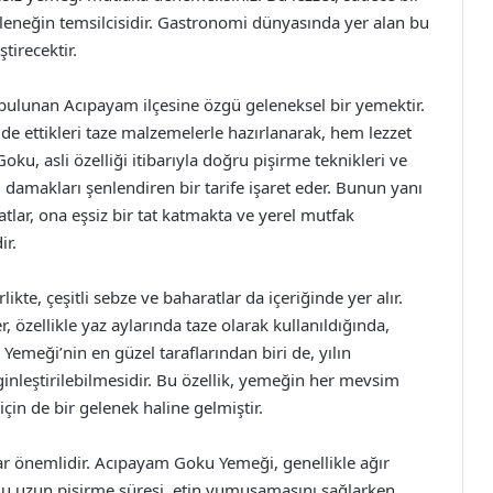
leneğin temsilcisidir. Gastronomi dünyasında yer alan bu
tirecektir.
ulunan Acıpayam ilçesine özgü geleneksel bir yemektir.
de ettikleri taze malzemelerle hazırlanarak, hem lezzet
ku, asli özelliği itibarıyla doğru pişirme teknikleri ve
, damakları şenlendiren bir tarife işaret eder. Bunun yanı
tlar, ona eşsiz bir tat katmakta ve yerel mutfak
ir.
kte, çeşitli sebze ve baharatlar da içeriğinde yer alır.
, özellikle yaz aylarında taze olarak kullanıldığında,
emeği’nin en güzel taraflarından biri de, yılın
inleştirilebilmesidir. Bu özellik, yemeğin her mevsim
için de bir gelenek haline gelmiştir.
r önemlidir. Acıpayam Goku Yemeği, genellikle ağır
. Bu uzun pişirme süresi, etin yumuşamasını sağlarken,