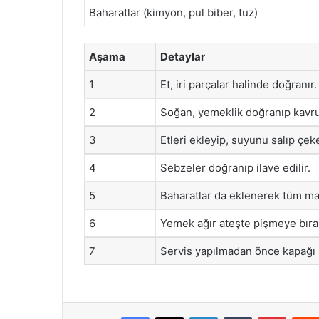
Baharatlar (kimyon, pul biber, tuz)
Aşama
Detaylar
1
Et, iri parçalar halinde doğranır.
2
Soğan, yemeklik doğranıp kavru
3
Etleri ekleyip, suyunu salıp çeke
4
Sebzeler doğranıp ilave edilir.
5
Baharatlar da eklenerek tüm malz
6
Yemek ağır ateşte pişmeye bırak
7
Servis yapılmadan önce kapağı ka
Facebook
X
LinkedIn
Tumblr
Pintere