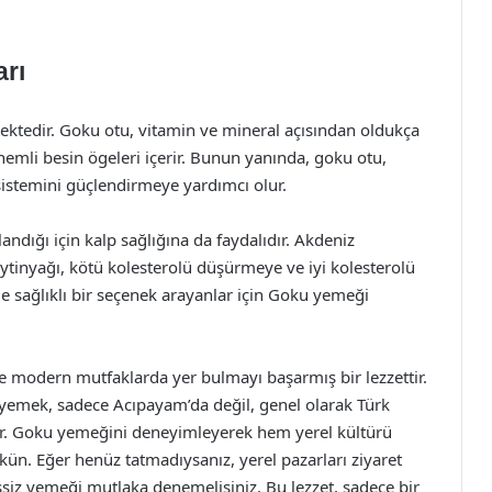
arı
mektedir. Goku otu, vitamin ve mineral açısından oldukça
önemli besin ögeleri içerir. Bunun yanında, goku otu,
k sistemini güçlendirmeye yardımcı olur.
ndığı için kalp sağlığına da faydalıdır. Akdeniz
ytinyağı, kötü kolesterolü düşürmeye ve iyi kolesterolü
e sağlıklı bir seçenek arayanlar için Goku yemeği
modern mutfaklarda yer bulmayı başarmış bir lezzettir.
 yemek, sadece Acıpayam’da değil, genel olarak Türk
ir. Goku yemeğini deneyimleyerek hem yerel kültürü
n. Eğer henüz tatmadıysanız, yerel pazarları ziyaret
şsiz yemeği mutlaka denemelisiniz. Bu lezzet, sadece bir