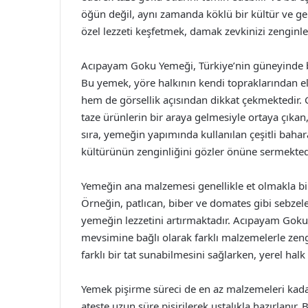
öğün değil, aynı zamanda köklü bir kültür ve ge
özel lezzeti keşfetmek, damak zevkinizi zenginleş
Acıpayam Goku Yemeği, Türkiye’nin güneyinde b
Bu yemek, yöre halkının kendi topraklarından el
hem de görsellik açısından dikkat çekmektedir. Go
taze ürünlerin bir araya gelmesiyle ortaya çıkan
sıra, yemeğin yapımında kullanılan çeşitli bahara
kültürünün zenginliğini gözler önüne sermekted
Yemeğin ana malzemesi genellikle et olmakla birli
Örneğin, patlıcan, biber ve domates gibi sebzeler
yemeğin lezzetini artırmaktadır. Acıpayam Goku Y
mevsimine bağlı olarak farklı malzemelerle zeng
farklı bir tat sunabilmesini sağlarken, yerel halk 
Yemek pişirme süreci de en az malzemeleri kada
ateşte uzun süre pişirilerek ustalıkla hazırlanır