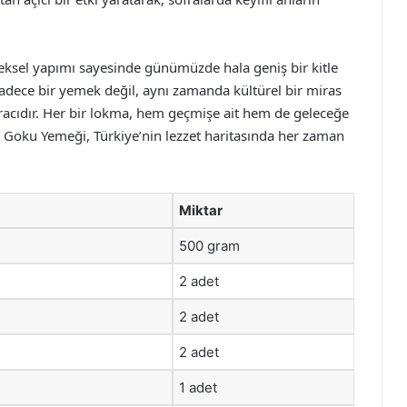
eksel yapımı sayesinde günümüzde hala geniş bir kitle
 sadece bir yemek değil, aynı zamanda kültürel bir miras
racıdır. Her bir lokma, hem geçmişe ait hem de geleceğe
 Goku Yemeği, Türkiye’nin lezzet haritasında her zaman
Miktar
500 gram
2 adet
2 adet
2 adet
1 adet