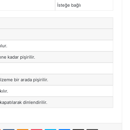
İsteğe bağlı
lur.
ne kadar pişirilir.
eme bir arada pişirilir.
ılır.
patılarak dinlendirilir.
st
Reddit
VKontakte
Odnoklassniki
Pocket
Skype
Messenger
E-Posta ile paylaş
Yazdır