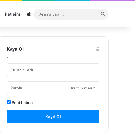
Sitemap
Arama
İletişim
yap
...
Kayıt Ol
Unuttunuz mu?
Beni hatırla
Kayıt Ol