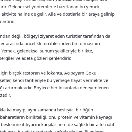
tirir. Geleneksel yöntemlerle hazırlanan bu yemek,
aktivite haline de gelir. Aile ve dostlarla bir araya gelinip
artırır.
dan değil, bölgeyi ziyaret eden turistler tarafından da
ler arasında öncelikli tercihlerinden biri olmasının
Yemek, geleneksel sunum şekilleriyle birlikte,
rgiler ve adeta gözleri şenlendirir.
için birçok restoran ve lokanta, Acıpayam Goku
 şefler, kendi tarifleriyle bu yemeğe hayat vermekte ve
liği artırmaktadır. Böylece her lokantada deneyimlenen
tadır.
kla kalmayıp, aynı zamanda besleyici bir öğün
baharatların birlikteliği, onu protein ve vitamin kaynağı
beslenme ihtiyacını karşılar hem de sağlıklı bir alternatif
tah açıcı bir etki yaratarak, sofralarda keyifli anların