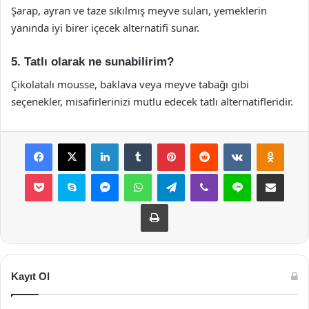
Şarap, ayran ve taze sıkılmış meyve suları, yemeklerin
yanında iyi birer içecek alternatifi sunar.
5. Tatlı olarak ne sunabilirim?
Çikolatalı mousse, baklava veya meyve tabağı gibi
seçenekler, misafirlerinizi mutlu edecek tatlı alternatifleridir.
Facebook
X
LinkedIn
Tumblr
Pinterest
Reddit
VKontakte
Odnok
Pocket
Skype
Messenger
WhatsApp
Telegram
Viber
Line
E-Posta ile payla
Yazdır
Kayıt Ol