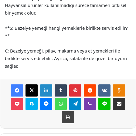
Hayvansal ürünler kullanılmadığı sürece tamamen bitkisel
bir yemek olur.
**S: Bezelye yemeği hangi yemeklerle birlikte servis edilir?
**
C: Bezelye yemeği, pilav, makarna veya et yemekleri ile
birlikte servis edilebilir. Ayrıca, salata ile de güzel bir uyum
sağlar.
Facebook
X
LinkedIn
Tumblr
Pinterest
Reddit
VKontakte
Odnok
Pocket
Skype
Messenger
WhatsApp
Telegram
Viber
Line
E-Posta ile payla
Yazdır