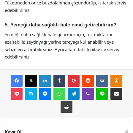
Tüketmeden önce buzdolabında çözündürüp, ısıtarak servis
edebilirsiniz.
5. Yemeği daha sağlıklı hale nasıl getirebilirim?
Yemeği daha sağlıklı hale getirmek için, tuz miktarını
azaltabilir, zeytinyağı yerine tereyağı kullanabilir veya
sebzeleri artırabilirsiniz. Ayrıca tam tahıllı pilav ile servis
edebilirsiniz.
Facebook
X
LinkedIn
Tumblr
Pinterest
Reddit
VKontakte
Odnok
Pocket
Skype
Messenger
WhatsApp
Telegram
Viber
Line
E-Posta ile payla
Yazdır
Kayıt Ol