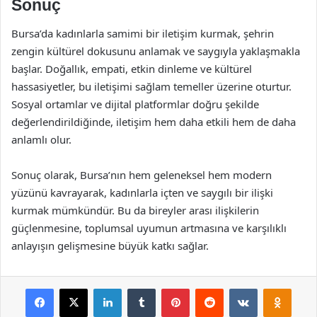
Sonuç
Bursa’da kadınlarla samimi bir iletişim kurmak, şehrin
zengin kültürel dokusunu anlamak ve saygıyla yaklaşmakla
başlar. Doğallık, empati, etkin dinleme ve kültürel
hassasiyetler, bu iletişimi sağlam temeller üzerine oturtur.
Sosyal ortamlar ve dijital platformlar doğru şekilde
değerlendirildiğinde, iletişim hem daha etkili hem de daha
anlamlı olur.
Sonuç olarak, Bursa’nın hem geleneksel hem modern
yüzünü kavrayarak, kadınlarla içten ve saygılı bir ilişki
kurmak mümkündür. Bu da bireyler arası ilişkilerin
güçlenmesine, toplumsal uyumun artmasına ve karşılıklı
anlayışın gelişmesine büyük katkı sağlar.
Facebook
X
LinkedIn
Tumblr
Pinterest
Reddit
VKontakte
Odnok