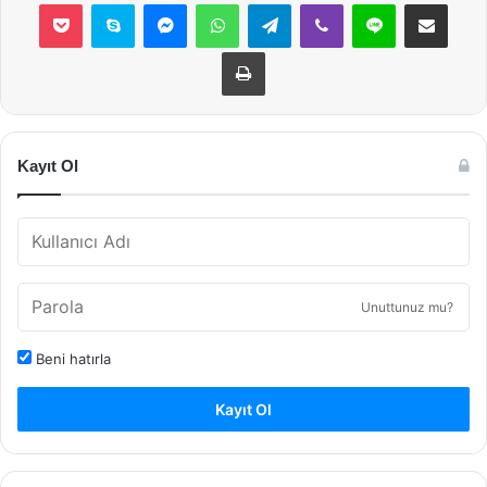
Pocket
Skype
Messenger
WhatsApp
Telegram
Viber
Line
E-Posta ile payla
Yazdır
Kayıt Ol
Unuttunuz mu?
Beni hatırla
Kayıt Ol