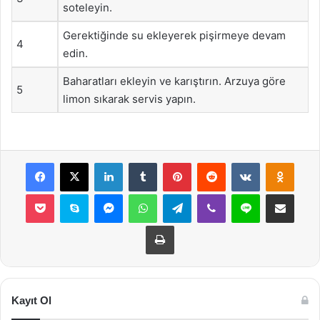
soteleyin.
Gerektiğinde su ekleyerek pişirmeye devam
4
edin.
Baharatları ekleyin ve karıştırın. Arzuya göre
5
limon sıkarak servis yapın.
Facebook
X
LinkedIn
Tumblr
Pinterest
Reddit
VKontakte
Odnok
Pocket
Skype
Messenger
WhatsApp
Telegram
Viber
Line
E-Posta ile payla
Yazdır
Kayıt Ol