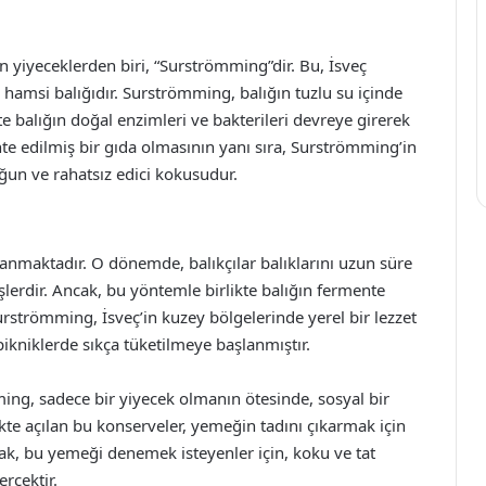
 yiyeceklerden biri, “Surströmming”dir. Bu, İsveç
 hamsi balığıdır. Surströmming, balığın tuzlu su içinde
te balığın doğal enzimleri ve bakterileri devreye girerek
te edilmiş bir gıda olmasının yanı sıra, Surströmming’in
yoğun ve rahatsız edici kokusudur.
anmaktadır. O dönemde, balıkçılar balıklarını uzun süre
lerdir. Ancak, bu yöntemle birlikte balığın fermente
rströmming, İsveç’in kuzey bölgelerinde yerel bir lezzet
pikniklerde sıkça tüketilmeye başlanmıştır.
ing, sadece bir yiyecek olmanın ötesinde, sosyal bir
likte açılan bu konserveler, yemeğin tadını çıkarmak için
ncak, bu yemeği denemek isteyenler için, koku ve tat
erçektir.