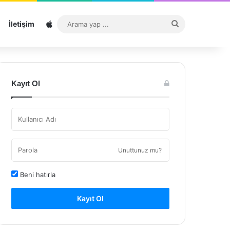
Sitemap
Arama
İletişim
yap
...
Kayıt Ol
Unuttunuz mu?
Beni hatırla
Kayıt Ol