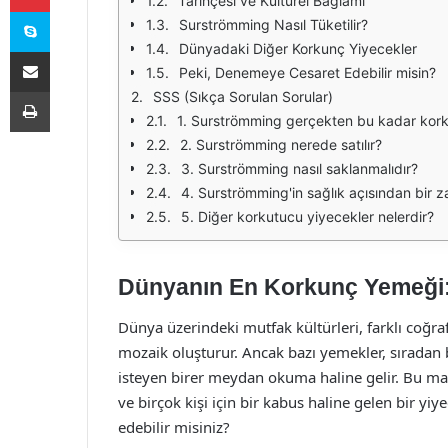
Tarihçesi ve Kültürel Bağlamı
Skype
Surströmming Nasıl Tüketilir?
Dünyadaki Diğer Korkunç Yiyecekler
E-Posta ile paylaş
Peki, Denemeye Cesaret Edebilir misin?
Yazdır
SSS (Sıkça Sorulan Sorular)
1. Surströmming gerçekten bu kadar kor
2. Surströmming nerede satılır?
3. Surströmming nasıl saklanmalıdır?
4. Surströmming'in sağlık açısından bir za
5. Diğer korkutucu yiyecekler nelerdir?
Dünyanın En Korkunç Yemeği:
Dünya üzerindeki mutfak kültürleri, farklı coğra
mozaik oluşturur. Ancak bazı yemekler, sıradan 
isteyen birer meydan okuma haline gelir. Bu ma
ve birçok kişi için bir kabus haline gelen bir y
edebilir misiniz?