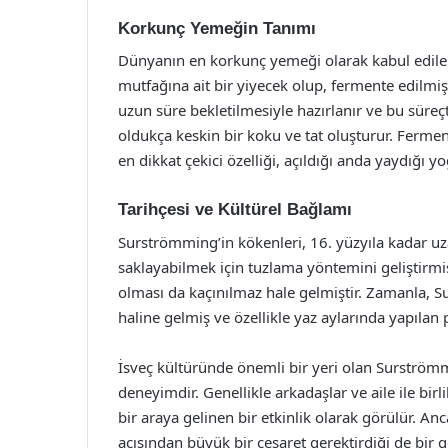
Korkunç Yemeğin Tanımı
Dünyanın en korkunç yemeği olarak kabul edilen
mutfağına ait bir yiyecek olup, fermente edilmiş
uzun süre bekletilmesiyle hazırlanır ve bu süreç
oldukça keskin bir koku ve tat oluşturur. Fermen
en dikkat çekici özelliği, açıldığı anda yaydığı 
Tarihçesi ve Kültürel Bağlamı
Surströmming’in kökenleri, 16. yüzyıla kadar uz
saklayabilmek için tuzlama yöntemini geliştirmiş
olması da kaçınılmaz hale gelmiştir. Zamanla, Su
haline gelmiş ve özellikle yaz aylarında yapılan 
İsveç kültüründe önemli bir yeri olan Surströmm
deneyimdir. Genellikle arkadaşlar ve aile ile bir
bir araya gelinen bir etkinlik olarak görülür. A
açısından büyük bir cesaret gerektirdiği de bir g