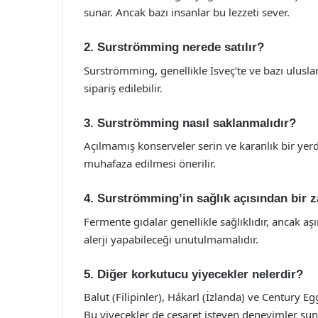
sunar. Ancak bazı insanlar bu lezzeti sever.
2. Surströmming nerede satılır?
Surströmming, genellikle İsveç’te ve bazı ulusla
sipariş edilebilir.
3. Surströmming nasıl saklanmalıdır?
Açılmamış konserveler serin ve karanlık bir yer
muhafaza edilmesi önerilir.
4. Surströmming’in sağlık açısından bir z
Fermente gıdalar genellikle sağlıklıdır, ancak aşı
alerji yapabileceği unutulmamalıdır.
5. Diğer korkutucu yiyecekler nelerdir?
Balut (Filipinler), Hákarl (İzlanda) ve Century E
Bu yiyecekler de cesaret isteyen deneyimler sun