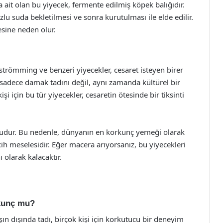
a ait olan bu yiyecek, fermente edilmiş köpek balığıdır.
lu suda bekletilmesi ve sonra kurutulması ile elde edilir.
esine neden olur.
trömming ve benzeri yiyecekler, cesaret isteyen birer
adece damak tadını değil, aynı zamanda kültürel bir
şi için bu tür yiyecekler, cesaretin ötesinde bir tiksinti
 doludur. Bu nedenle, dünyanın en korkunç yemeği olarak
cih meselesidir. Eğer macera arıyorsanız, bu yiyecekleri
 olarak kalacaktır.
rkunç mu?
n dışında tadı, birçok kişi için korkutucu bir deneyim