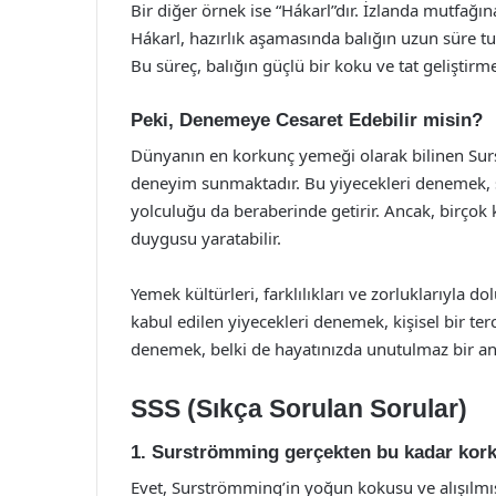
Bir diğer örnek ise “Hákarl”dır. İzlanda mutfağın
Hákarl, hazırlık aşamasında balığın uzun süre tuz
Bu süreç, balığın güçlü bir koku ve tat geliştirm
Peki, Denemeye Cesaret Edebilir misin?
Dünyanın en korkunç yemeği olarak bilinen Surs
deneyim sunmaktadır. Bu yiyecekleri denemek, s
yolculuğu da beraberinde getirir. Ancak, birçok ki
duygusu yaratabilir.
Yemek kültürleri, farklılıkları ve zorluklarıyla
kabul edilen yiyecekleri denemek, kişisel bir ter
denemek, belki de hayatınızda unutulmaz bir anı
SSS (Sıkça Sorulan Sorular)
1. Surströmming gerçekten bu kadar ko
Evet, Surströmming’in yoğun kokusu ve alışılmışı