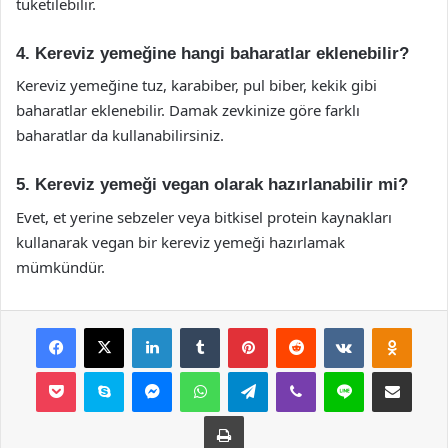
tüketilebilir.
4. Kereviz yemeğine hangi baharatlar eklenebilir?
Kereviz yemeğine tuz, karabiber, pul biber, kekik gibi
baharatlar eklenebilir. Damak zevkinize göre farklı
baharatlar da kullanabilirsiniz.
5. Kereviz yemeği vegan olarak hazırlanabilir mi?
Evet, et yerine sebzeler veya bitkisel protein kaynakları
kullanarak vegan bir kereviz yemeği hazırlamak
mümkündür.
Facebook
X
LinkedIn
Tumblr
Pinterest
Reddit
VKontakte
Odnok
Pocket
Skype
Messenger
WhatsApp
Telegram
Viber
Line
E-Posta ile payla
Yazdır