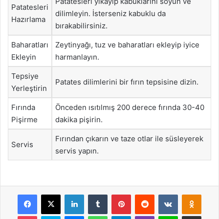
Patatesleri yıkayıp kabuklarını soyun ve
Patatesleri
dilimleyin. İsterseniz kabuklu da
Hazırlama
bırakabilirsiniz.
Baharatları
Zeytinyağı, tuz ve baharatları ekleyip iyice
Ekleyin
harmanlayın.
Tepsiye
Patates dilimlerini bir fırın tepsisine dizin.
Yerleştirin
Fırında
Önceden ısıtılmış 200 derece fırında 30-40
Pişirme
dakika pişirin.
Fırından çıkarın ve taze otlar ile süsleyerek
Servis
servis yapın.
Facebook
X
LinkedIn
Tumblr
Pinterest
Reddit
VKontakte
Odnok
Pocket
Skype
Messenger
WhatsApp
Telegram
Viber
Line
E-Posta ile payla