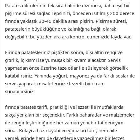
Patates dilimlerinin tek sıra halinde dizilmesi, daha eşit bir
pişirme süresi sağlar. Tepsinizi, önceden ısıtılmış 200 derece
fırında yaklaşık 30-40 dakika arası pişirin. Pişirme süresi,
patateslerin büyüklüğüne ve kalınlığına bağlı olarak
değişebilir; bu yüzden ara ara kontrol etmenizde fayda var.
Fırında patatesleriniz piştikten sonra, dışı altın rengi ve
çıtırlık, iç kısmı ise yumuşak bir kıvam alacaktır. Servis
yapmadan önce üzerine taze otlar ile süsleyerek görsellik
katabilirsiniz. Yanında yoğurt, mayonez ya da farklı soslar ile
servis yaparak misafirlerinize lezzetli bir ikram
sunabilirsiniz.
fırında patates tarifi, pratikliği ve lezzeti ile mutfaklarda
sıkça yer alan bir seçenektir. Farklı baharatlar ve malzemeler
ile zenginleştirildiğinde her zaman yeni bir tat deneyimi
sunar. Kolayca hazırlayabileceğiniz bu tarif, hem aile
yemeklerinde hem de davetlerde vazgeçilmez bir lezzet