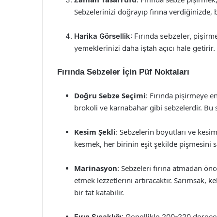
Sebzelerinizi doğrayıp fırına verdiğinizde, b
Harika Görsellik
: Fırında sebzeler, pişir
yemeklerinizi daha iştah açıcı hale getirir.
Fırında Sebzeler İçin Püf Noktaları
Doğru Sebze Seçimi
: Fırında pişirmeye en
brokoli ve karnabahar gibi sebzelerdir. Bu se
Kesim Şekli
: Sebzelerin boyutları ve kesim
kesmek, her birinin eşit şekilde pişmesini 
Marinasyon
: Sebzeleri fırına atmadan önc
etmek lezzetlerini artıracaktır. Sarımsak, 
bir tat katabilir.
Fırın Sıcaklığı
: Genellikle 200-220 derece a