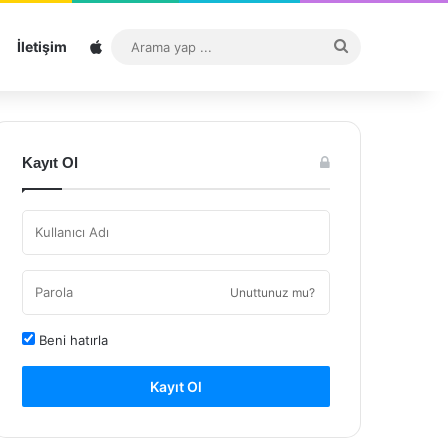
Sitemap
Arama
İletişim
yap
...
Kayıt Ol
Unuttunuz mu?
Beni hatırla
Kayıt Ol