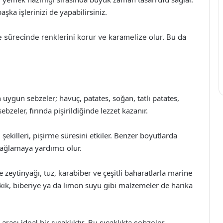
aşka işlerinizi de yapabilirsiniz.
me sürecinde renklerini korur ve karamelize olur. Bu da
 uygun sebzeler; havuç, patates, soğan, tatlı patates,
bzeler, fırında pişirildiğinde lezzet kazanır.
 şekilleri, pişirme süresini etkiler. Benzer boyutlarda
sağlamaya yardımcı olur.
e zeytinyağı, tuz, karabiber ve çeşitli baharatlarla marine
kekik, biberiye ya da limon suyu gibi malzemeler de harika
rası ideal bir sıcaklıktır. Bu sıcaklıkta sebzeler,