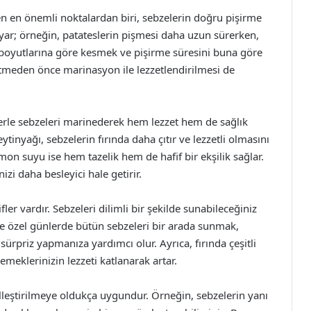
en en önemli noktalardan biri, sebzelerin doğru pişirme
duyar; örneğin, patateslerin pişmesi daha uzun sürerken,
i boyutlarına göre kesmek ve pişirme süresini buna göre
gitmeden önce marinasyon ile lezzetlendirilmesi de
erle sebzeleri marinederek hem lezzet hem de sağlık
ytinyağı, sebzelerin fırında daha çıtır ve lezzetli olmasını
imon suyu ise hem tazelik hem de hafif bir ekşilik sağlar.
izi daha besleyici hale getirir.
ler vardır. Sebzeleri dilimli bir şekilde sunabileceğiniz
ikle özel günlerde bütün sebzeleri bir arada sunmak,
ürpriz yapmanıza yardımcı olur. Ayrıca, fırında çeşitli
yemeklerinizin lezzeti katlanarak artar.
özelleştirilmeye oldukça uygundur. Örneğin, sebzelerin yanı