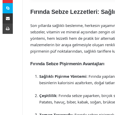
Skype
Fırında Sebze Lezzetleri: Sağlı
E-Posta ile paylaş
Yazdır
Son yıllarda sağlıklı beslenme, herkesin yaşam
sebzeler, vitamin ve mineral açısından zengin olm
yöntemi, hem lezzetli hem de pratik bir alternatifi
malzemelerin bir araya gelmesiyle oluşan renkli 
pişirmenin püf noktalarından, sağlıklı tariflere k
Fırında Sebze Pişirmenin Avantajları
Sağlıklı Pişirme Yöntemi
: Fırında yapıla
besinlerin kalorisini azaltırken, doğal tatla
Çeşitlilik
: Fırında sebze yaparken, birçok se
Patates, havuç, biber, kabak, soğan, brüksel 
Zaman Tasarrufu
: Fırında sebze pişirmek