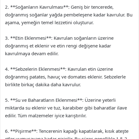
2. **Soğanların Kavrulması**: Geniş bir tencerede,
doğranmış soğanlar yağda pembeleşene kadar kavrulur. Bu
aşama, yemeğin temel lezzetini oluşturur.
3. **Etin Eklenmesi**: Kavrulan soğanların üzerine
doğranmış et eklenir ve etin rengi değişene kadar
kavrulmaya devam edilir.
4. **Sebzelerin Eklenmesi**: Kavrulan etin üzerine
doğranmış patates, havuç ve domates eklenir. Sebzelerle
birlikte birkaç dakika daha kavrulur.
5. **Su ve Baharatların Eklenmesi**: Üzerine yeterli
miktarda su eklenir ve tuz, karabiber gibi baharatlar ilave
edilir. Tüm malzemeler iyice karıştırılır.
6. **Pişirme**: Tencerenin kapağı kapatılarak, kısık ateşte
etler yumuşayana kadar pişirilir. Bu süreç genellikle 1,5-2