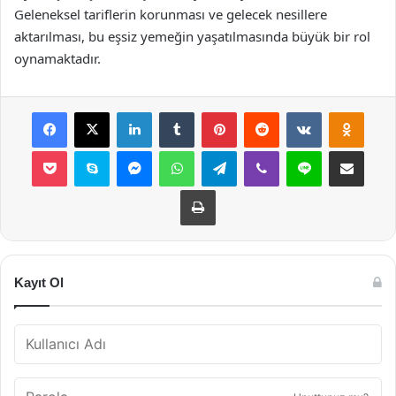
Geleneksel tariflerin korunması ve gelecek nesillere
aktarılması, bu eşsiz yemeğin yaşatılmasında büyük bir rol
oynamaktadır.
Facebook
X
LinkedIn
Tumblr
Pinterest
Reddit
VKontakte
Odnok
Pocket
Skype
Messenger
WhatsApp
Telegram
Viber
Line
E-Posta ile payla
Yazdır
Kayıt Ol