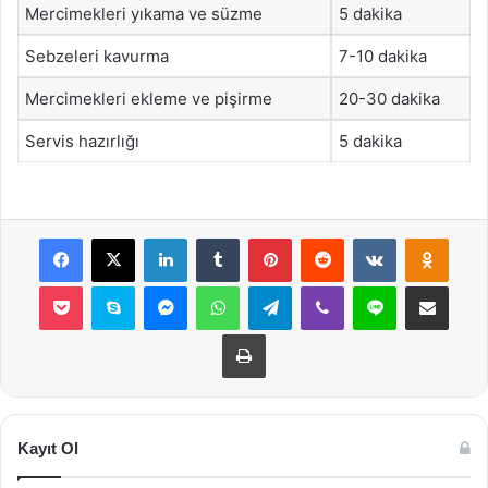
Mercimekleri yıkama ve süzme
5 dakika
Sebzeleri kavurma
7-10 dakika
Mercimekleri ekleme ve pişirme
20-30 dakika
Servis hazırlığı
5 dakika
Facebook
X
LinkedIn
Tumblr
Pinterest
Reddit
VKontakte
Odnok
Pocket
Skype
Messenger
WhatsApp
Telegram
Viber
Line
E-Posta ile payla
Yazdır
Kayıt Ol