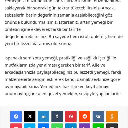
Yemeğinizi hazırladıktan sonra, artan kısmını buzdolabında
saklayarak bir sonraki gün tekrar tüketebilirsiniz. Ancak,
sebzelerin besin değerinin zamanla azalabileceğini göz
önünde bulundurmalısınız. İsterseniz, artan yemeği bir
omletin içine ekleyerek farklı bir tarifte
değerlendirebilirsiniz. Bu sayede hem israfı önlemiş hem de
yeni bir lezzet yaratmış olursunuz.
ıspanaklı semizotu yemeği, pratikliği ve sağlıklı içeriği ile
mutfaklarınızda yer alması gereken bir tarif. Aile ve
arkadaşlarınızla paylaşabileceğiniz bu lezzetli yemeği, farklı
malzemelerle zenginleştirerek kendi damak zevkinize göre
uyarlayabilirsiniz. Yemeğinizi hazırlarken keyif almayı
unutmayın; çünkü en güzel yemekler, sevgiyle yapılanlardır.
Facebook
X
LinkedIn
Tumblr
Pinterest
Reddit
VKontakte
Odnok
Pocket
Skype
Messenger
WhatsApp
Telegram
Viber
Line
E-Posta ile payla