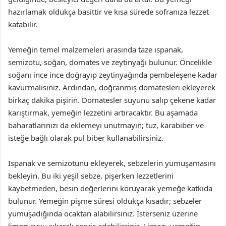
hazırlamak oldukça basittir ve kısa sürede sofranıza lezzet
katabilir.
Yemeğin temel malzemeleri arasında taze ıspanak,
semizotu, soğan, domates ve zeytinyağı bulunur. Öncelikle
soğanı ince ince doğrayıp zeytinyağında pembeleşene kadar
kavurmalısınız. Ardından, doğranmış domatesleri ekleyerek
birkaç dakika pişirin. Domatesler suyunu salıp çekene kadar
karıştırmak, yemeğin lezzetini artıracaktır. Bu aşamada
baharatlarınızı da eklemeyi unutmayın; tuz, karabiber ve
isteğe bağlı olarak pul biber kullanabilirsiniz.
Ispanak ve semizotunu ekleyerek, sebzelerin yumuşamasını
bekleyin. Bu iki yeşil sebze, pişerken lezzetlerini
kaybetmeden, besin değerlerini koruyarak yemeğe katkıda
bulunur. Yemeğin pişme süresi oldukça kısadır; sebzeler
yumuşadığında ocaktan alabilirsiniz. İsterseniz üzerine
limon suyu sıkarak servis edebilirsiniz. Limon, yemeğin