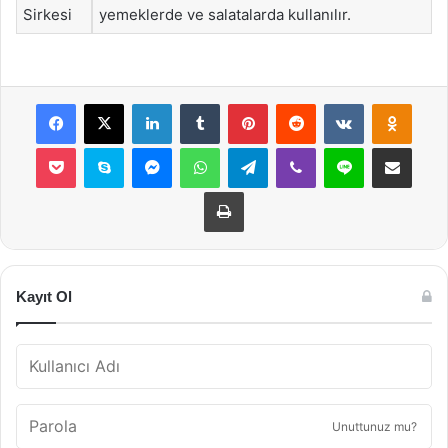
Sirkesi
yemeklerde ve salatalarda kullanılır.
Facebook
X
LinkedIn
Tumblr
Pinterest
Reddit
VKontakte
Odnok
Pocket
Skype
Messenger
WhatsApp
Telegram
Viber
Line
E-Posta ile payla
Yazdır
Kayıt Ol
Unuttunuz mu?