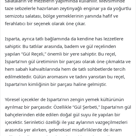
salataların ve mezelerin yapımında kullanılır. Mevsiminde
taze sebzelerle hazırlanan zeytinyağlı enginar ya da yoğurtlu
semizotu salatası, bölge yemeklerinin yanında hafif ve
ferahlatıcı bir seçenek olarak öne çıkar.
Isparta, ayrıca tatlı bağlamında da kendine has lezzetlere
sahiptir. Bu tatlılar arasında, badem ve gül reçelinden
yapılan “Gül Reçeli,” önemli bir yere sahiptir. Bu reçel,
İsparta’nın gül üretiminin bir parçası olarak öne çıkmakta ve
hem sabah kahvaltılarında hem de tatlı sohbetlerde tercih
edilmektedir. Gülün aromasını ve tadını yansıtan bu reçel,
Isparta’nın kimliğinin bir parçası haline gelmiştir.
Yöresel içecekler de Isparta’nın zengin yemek kültürünün
ayrılmaz bir parçasıdır. Özellikle “Gül Şerbeti,” Isparta’nın gül
bahçelerinden elde edilen doğal gül suyu ile yapılan bir
içecektir. Serinletici özelliği ile yaz aylarının vazgeçilmezleri
arasında yer alırken, geleneksel misafirliklerde de ikram