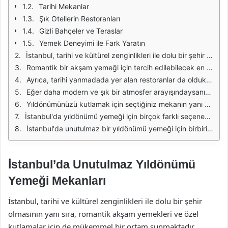
Tarihi Mekanlar
Şık Otellerin Restoranları
Gizli Bahçeler ve Teraslar
Yemek Deneyimi ile Fark Yaratın
İstanbul, tarihi ve kültürel zenginlikleri ile dolu bir şehir olmasının yanı sıra, romantik bir atmosferde özel anlarınızı kutlayabileceğiniz birçok restoran ve mekana ev sahipliği yapıyor. Yıldönümünüzü kutlamak için seçkin bir yer arıyorsanız, İstanbul'un boğaz manzaralı mekanları veya lüks otel restoranları arasında tercih yapabilirsiniz. Bu mekanlar, hem lezzetli yemekleri hem de büyüleyici manzaraları ile unutulmaz bir deneyim sunuyor.
Romantik bir akşam yemeği için tercih edilebilecek en iyi mekanlardan biri, Boğaziçi'nde yer alan restoranlardır. Bu mekanlar, sundukları eşsiz manzaralar ile birlikte zengin menüleri ile de dikkat çekiyor. Boğaz'ın ışıkları altında, sevdiğinizle birlikte özel bir akşam yemeği yemek, yıldönümünüzü daha da anlamlı kılacaktır. Ayrıca, bazı mekanlar özel günler için hazırlanan sürpriz paketler ve menüler de sunarak kutlamanızı daha özel hale getirebilir.
Ayrıca, tarihi yarımadada yer alan restoranlar da oldukça ilgi çekicidir. Bu mekanlar, İstanbul'un tarihine tanıklık ederken, aynı zamanda lezzetli yemeklerle damak tadınıza hitap eder. Osmanlı mutfağından seçkin örneklerin sunulduğu bu restoranlarda, yıldönümünüzü kutlarken geçmişe kısa bir yolculuk yapabilirsiniz. Tarihi atmosfer, özel gününüzü daha anlamlı kılacaktır.
Eğer daha modern ve şık bir atmosfer arayışındaysanız, İstanbul'un lüks otellerinde yer alan restoranlar da harika bir seçenek olabilir. Bu restoranlar, dünya mutfağından örnekler sunarak her damak zevkine hitap eder. Ayrıca, şeflerin özel hazırladığı menüler ile birlikte, unutulmaz bir deneyim yaşayabilirsiniz. Bu mekanlar, genellikle sundukları hizmet kalitesi ile de ön plana çıkar.
Yıldönümünüzü kutlamak için seçtiğiniz mekanın yanı sıra, atmosferin de önemli olduğunu unutmamalısınız. Aydınlatmalar, masa düzeni ve müzik gibi unsurlar, akşam yemeğinizin romantik bir hale gelmesine yardımcı olur. Bu nedenle, mekan seçerken bu detaylara da dikkat etmenizde fayda var. Kimi restoranlar, özel günler için ambiyanslarını daha da geliştirecek sürprizler sunabilir.
İstanbul'da yıldönümü yemeği için birçok farklı seçenek mevcut. İster boğaz manzaralı bir restoran, ister tarihi bir mekan ya da lüks bir otel restoranı tercih edin, önemli olan sevdiğiniz ile birlikte geçireceğiniz kaliteli zamandır. Her bir mekan, sunduğu farklı özelliklerle unutulmaz bir deneyim yaşamanıza olanak tanır. Unutmayın ki, bu özel günü kutlarken sevdiklerinizle birlikte olmanın keyfi her şeyin önündedir.
İstanbul'da unutulmaz bir yıldönümü yemeği için birbirinden farklı mekan seçenekleri mevcut. Boğaz manzarasından tarihi dokulara, lüks otel restoranlarından modern mekanlara kadar birçok alternatif, bu özel günü unutulmaz kılmak için sizi bekliyor. Dilediğiniz atmosfer ve lezzetlerle dolu bir akşam yemeği için en uygun mekanı seçerek, yıldönümünüzü kutlamak için hazırlık yapabilirsiniz.
İstanbul’da Unutulmaz Yıldönümü
Yemeği Mekanları
İstanbul, tarihi ve kültürel zenginlikleri ile dolu bir şehir
olmasının yanı sıra, romantik akşam yemekleri ve özel
kutlamalar için de mükemmel bir ortam sunmaktadır.