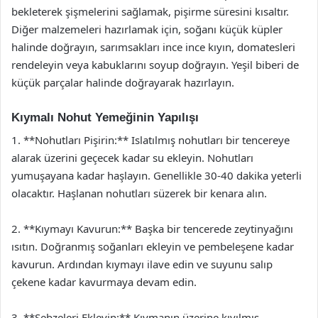
bekleterek şişmelerini sağlamak, pişirme süresini kısaltır.
Diğer malzemeleri hazırlamak için, soğanı küçük küpler
halinde doğrayın, sarımsakları ince ince kıyın, domatesleri
rendeleyin veya kabuklarını soyup doğrayın. Yeşil biberi de
küçük parçalar halinde doğrayarak hazırlayın.
Kıymalı Nohut Yemeğinin Yapılışı
1. **Nohutları Pişirin:** Islatılmış nohutları bir tencereye
alarak üzerini geçecek kadar su ekleyin. Nohutları
yumuşayana kadar haşlayın. Genellikle 30-40 dakika yeterli
olacaktır. Haşlanan nohutları süzerek bir kenara alın.
2. **Kıymayı Kavurun:** Başka bir tencerede zeytinyağını
ısıtın. Doğranmış soğanları ekleyin ve pembeleşene kadar
kavurun. Ardından kıymayı ilave edin ve suyunu salıp
çekene kadar kavurmaya devam edin.
3. **Sebzeleri Ekleyin:** Kıymanın üzerine kıyılmış