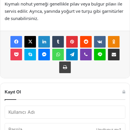
Kıymalı nohut yemeği genellikle pilav veya bulgur pilavı ile
servis edilir. Ayrıca, yanında yoğurt ve turşu gibi garnitürler
de sunabilirsiniz.
Facebook
X
LinkedIn
Tumblr
Pinterest
Reddit
VKontakte
Odnok
Pocket
Skype
Messenger
WhatsApp
Telegram
Viber
Line
E-Posta ile payla
Yazdır
Kayıt Ol
Unuttunuz mu?