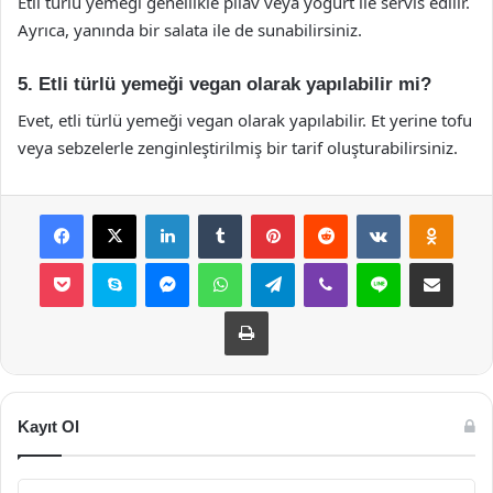
Etli türlü yemeği genellikle pilav veya yoğurt ile servis edilir.
Ayrıca, yanında bir salata ile de sunabilirsiniz.
5. Etli türlü yemeği vegan olarak yapılabilir mi?
Evet, etli türlü yemeği vegan olarak yapılabilir. Et yerine tofu
veya sebzelerle zenginleştirilmiş bir tarif oluşturabilirsiniz.
Facebook
X
LinkedIn
Tumblr
Pinterest
Reddit
VKontakte
Odnok
Pocket
Skype
Messenger
WhatsApp
Telegram
Viber
Line
E-Posta ile payla
Yazdır
Kayıt Ol