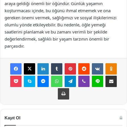
araya geldiği önemli bir öğündür. Günlük yaşamın
koşturmacası içinde, bu öğünü ihmal etmemek ve ona
gereken önemi vermek, sağlığımızı ve sosyal ilişkilerimizi
olumlu yönde etkileyebilir. Bu nedenle, öğle yemeği
saatlerini planlamak ve bu zamanı verimli bir şekilde
değerlendirmek, sağlıklı bir yaşam tarzının önemli bir
parçasıdır.
Facebook
X
LinkedIn
Tumblr
Pinterest
Reddit
VKontakte
Odnok
Pocket
Skype
Messenger
WhatsApp
Telegram
Viber
Line
E-Posta ile payla
Yazdır
Kayıt Ol