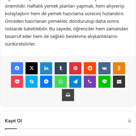
önemlidir. Haftalık yemek planları yapmak, hem alışverişi
kolaylaştırır hem de yemek hazırlama sürecini hızlandırır.
Önceden hazırlanan yemekler, dondurulup daha sonra
ısıtılarak tüketilebilir. Bu sayede, öğrenciler hem zamandan
tasarruf eder hem de sağlıklı beslenme alışkanlıklarını
sürdürebilirler.
Facebook
X
LinkedIn
Tumblr
Pinterest
Reddit
VKontakte
Odnok
Pocket
Skype
Messenger
WhatsApp
Telegram
Viber
Line
E-Posta ile payla
Yazdır
Kayıt Ol