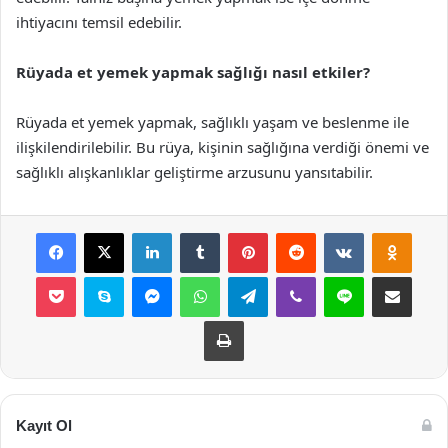
ihtiyacını temsil edebilir.
Rüyada et yemek yapmak sağlığı nasıl etkiler?
Rüyada et yemek yapmak, sağlıklı yaşam ve beslenme ile
ilişkilendirilebilir. Bu rüya, kişinin sağlığına verdiği önemi ve
sağlıklı alışkanlıklar geliştirme arzusunu yansıtabilir.
Facebook
X
LinkedIn
Tumblr
Pinterest
Reddit
VKontakte
Odnok
Pocket
Skype
Messenger
WhatsApp
Telegram
Viber
Line
E-Posta ile payla
Yazdır
Kayıt Ol