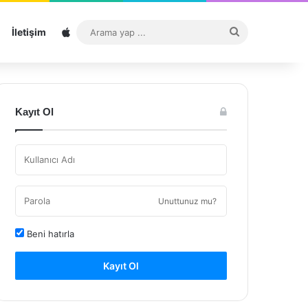
Sitemap
Arama
İletişim
yap
...
Kayıt Ol
Unuttunuz mu?
Beni hatırla
Kayıt Ol