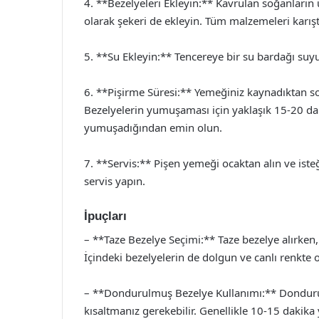
4. **Bezelyeleri Ekleyin:** Kavrulan soğanların ü
olarak şekeri de ekleyin. Tüm malzemeleri karış
5. **Su Ekleyin:** Tencereye bir su bardağı suyu
6. **Pişirme Süresi:** Yemeğiniz kaynadıktan so
Bezelyelerin yumuşaması için yaklaşık 15-20 dak
yumuşadığından emin olun.
7. **Servis:** Pişen yemeği ocaktan alın ve iste
servis yapın.
İpuçları
– **Taze Bezelye Seçimi:** Taze bezelye alırken,
İçindeki bezelyelerin de dolgun ve canlı renkte 
– **Dondurulmuş Bezelye Kullanımı:** Dondurul
kısaltmanız gerekebilir. Genellikle 10-15 dakika y