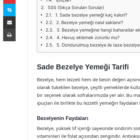
Skype
SSS (Sıkça Sorulan Sorular)
1. Sade bezelye yemeği kaç kalori?
E-Posta ile paylaş
2. Bezelye yemeği nasıl saklanır?
Yazdır
3. Bezelye yemeğine hangi baharatlar ekl
4. Havuç eklemek zorunlu mu?
5. Dondurulmuş bezelye ile taze bezelye 
Sade Bezelye Yemeği Tarifi
Bezelye, hem lezzeti hem de besin değeri açısınd
olarak tüketilen bezelye, çeşitli yemeklerde kull
bir seçenek olarak sofralarımızda yer alır. Bu ma
ipuçları ile birlikte bu lezzetli yemeğin faydaları
Bezelyenin Faydaları
Bezelye, yüksek lif içeriği sayesinde sindirim sis
vitaminleri ile folat açısından zengindir. Antioks