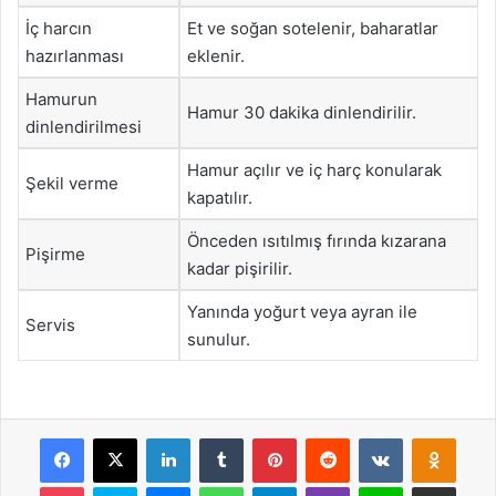
İç harcın
Et ve soğan sotelenir, baharatlar
hazırlanması
eklenir.
Hamurun
Hamur 30 dakika dinlendirilir.
dinlendirilmesi
Hamur açılır ve iç harç konularak
Şekil verme
kapatılır.
Önceden ısıtılmış fırında kızarana
Pişirme
kadar pişirilir.
Yanında yoğurt veya ayran ile
Servis
sunulur.
Facebook
X
LinkedIn
Tumblr
Pinterest
Reddit
VKontakte
Odnok
Pocket
Skype
Messenger
WhatsApp
Telegram
Viber
Line
E-Posta ile payla