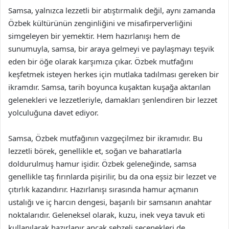
Samsa, yalnızca lezzetli bir atıştırmalık değil, aynı zamanda
Özbek kültürünün zenginliğini ve misafirperverliğini
simgeleyen bir yemektir. Hem hazırlanışı hem de
sunumuyla, samsa, bir araya gelmeyi ve paylaşmayı teşvik
eden bir öğe olarak karşımıza çıkar. Özbek mutfağını
keşfetmek isteyen herkes için mutlaka tadılması gereken bir
ikramdır. Samsa, tarih boyunca kuşaktan kuşağa aktarılan
gelenekleri ve lezzetleriyle, damakları şenlendiren bir lezzet
yolculuğuna davet ediyor.
Samsa, Özbek mutfağının vazgeçilmez bir ikramıdır. Bu
lezzetli börek, genellikle et, soğan ve baharatlarla
doldurulmuş hamur işidir. Özbek geleneğinde, samsa
genellikle taş fırınlarda pişirilir, bu da ona eşsiz bir lezzet ve
çıtırlık kazandırır. Hazırlanışı sırasında hamur açmanın
ustalığı ve iç harcın dengesi, başarılı bir samsanın anahtar
noktalarıdır. Geleneksel olarak, kuzu, inek veya tavuk eti
kullanılarak hazırlanır ancak sebzeli seçenekleri de