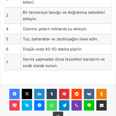
biber).
Bir tencereye tavuğu ve doğranmış sebzeleri
3
ekleyin.
4
Üzerine yeterli miktarda su ekleyin.
5
Tuz, baharatlar ve zeytinyağını ilave edin.
6
Düşük ısıda 40-50 dakika pişirin.
Servis yapmadan önce lezzetleri karıştırın ve
7
sıcak olarak sunun.
Facebook
X
LinkedIn
Tumblr
Pinterest
Reddit
VKontakte
Odnok
Pocket
Skype
Messenger
WhatsApp
Telegram
Viber
Line
E-Posta ile payla
Yazdır