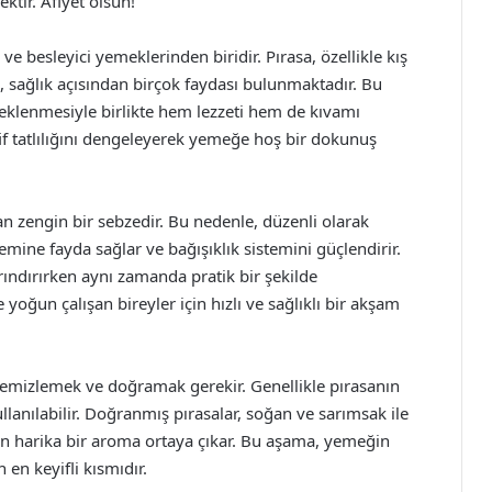
ktir. Afiyet olsun!
ve besleyici yemeklerinden biridir. Pırasa, özellikle kış
, sağlık açısından birçok faydası bulunmaktadır. Bu
eklenmesiyle birlikte hem lezzeti hem de kıvamı
if tatlılığını dengeleyerek yemeğe hoş bir dokunuş
ndan zengin bir sebzedir. Bu nedenle, düzenli olarak
temine fayda sağlar ve bağışıklık sistemini güçlendirir.
rındırırken aynı zamanda pratik bir şekilde
 yoğun çalışan bireyler için hızlı ve sağlıklı bir akşam
 temizlemek ve doğramak gerekir. Genellikle pırasanın
ullanılabilir. Doğranmış pırasalar, soğan ve sarımsak ile
an harika bir aroma ortaya çıkar. Bu aşama, yemeğin
 en keyifli kısmıdır.