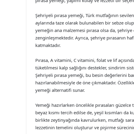
pırasa yemeği, yapımı kolay ve lezzetli bir seçene
Şehriyeli pırasa yemeği, Türk mutfağının sevilen 
aylarında taze olarak bulunabilen bir sebze olup
yemeğin ana malzemesi pırasa olsa da, şehriye 
zenginleşmektedir. Ayrıca, şehriye pırasanın haf
katmaktadır.
Pırasa, A vitamini, C vitamini, folat ve lif açısı
tüketilmesi kalp sağlığını destekler, sindirim sis
Şehriyeli pırasa yemeği, bu besin değerlerini ba
hazırlanabilmesiyle de öne çıkmaktadır. Özellikle
yemeği alternatifi sunar.
Yemeği hazırlarken öncelikle pırasaları güzelce
beyaz kısmı tercih edilse de, yeşil kısımları da k
birlikte zeytinyağında kavrulurken, mutfağı sar
lezzetinin temelini oluşturur ve pişirme sürecinin