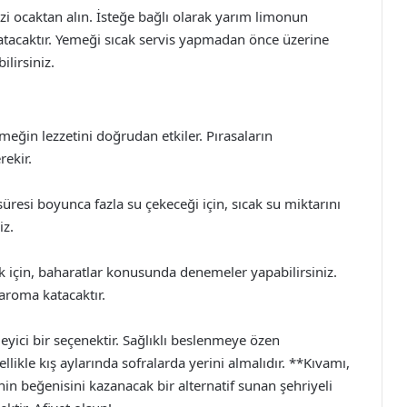
izi ocaktan alın. İsteğe bağlı olarak yarım limonun
katacaktır. Yemeği sıcak servis yapmadan önce üzerine
lirsiniz.
emeğin lezzetini doğrudan etkiler. Pırasaların
rekir.
üresi boyunca fazla su çekeceği için, sıcak su miktarını
iz.
k için, baharatlar konusunda denemeler yapabilirsiniz.
 aroma katacaktır.
yici bir seçenektir. Sağlıklı beslenmeye özen
ellikle kış aylarında sofralarda yerini almalıdır. **Kıvamı,
inin beğenisini kazanacak bir alternatif sunan şehriyeli