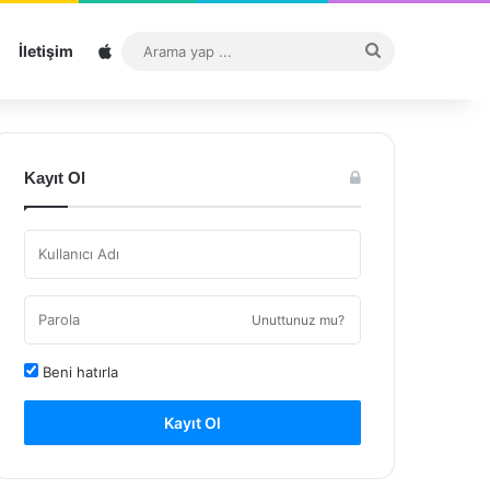
Sitemap
Arama
İletişim
yap
...
Kayıt Ol
Unuttunuz mu?
Beni hatırla
Kayıt Ol