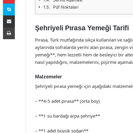
Skype
Püf Noktaları
E-Posta ile paylaş
Şehriyeli Pırasa Yemeği Tarifi
Yazdır
Pırasa, Türk mutfağında sıkça kullanılan ve sağlı
aylarında sofralarda yerini alan pırasa, zengin vit
yemeği**, hem lezzetli hem de besleyici bir alte
nasıl yapıldığını, malzemelerini, pişirme aşamalar
Malzemeler
Şehriyeli pırasa yemeği için aşağıdaki malzemele
– **4-5 adet pırasa** (orta boy)
– **1 su bardağı arpa şehriye**
– **1 adet büyük soğan**