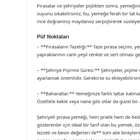
Pırasalar ve şehriyeler piştikten sonra, yemeğin
suyunu sıkabilirsiniz; bu, yemeğe ferah bir tat 
ince doğranmış maydanoz serpiştirerek süsleyebi
Püf Noktaları
– **Pırasaların Tazeliği:** Taze pırasa seçimi, y
yapraklarının canlı yeşil renkte ve sert olması ge
– **Şehriye Pişirme Süresi:** Şehriyeler, pişme s
ayarlamak önemlidir. Gerekirse su ekleyebilirsin
– **Baharatlar:** Yemeğinize farklı tatlar katma
Özellikle kekik veya nane gibi otlar da güzel bir
Şehriyeli pırasa yemeği, hem pratik hem de besle
gösterenler için ideal bir tarif olan bu yemek, öz
lezzeti ve besin değerleri ile** tüm aile bireyler