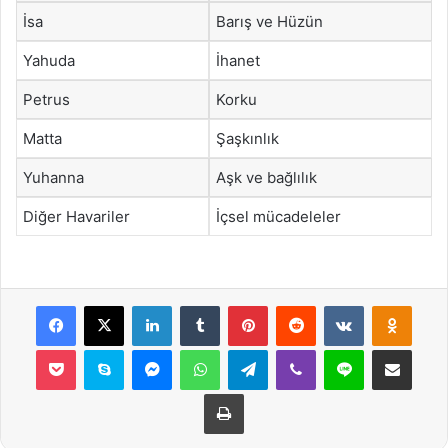
İsa
Barış ve Hüzün
Yahuda
İhanet
Petrus
Korku
Matta
Şaşkınlık
Yuhanna
Aşk ve bağlılık
Diğer Havariler
İçsel mücadeleler
Facebook
X
LinkedIn
Tumblr
Pinterest
Reddit
VKontakte
Odnok
Pocket
Skype
Messenger
WhatsApp
Telegram
Viber
Line
E-Posta ile payla
Yazdır