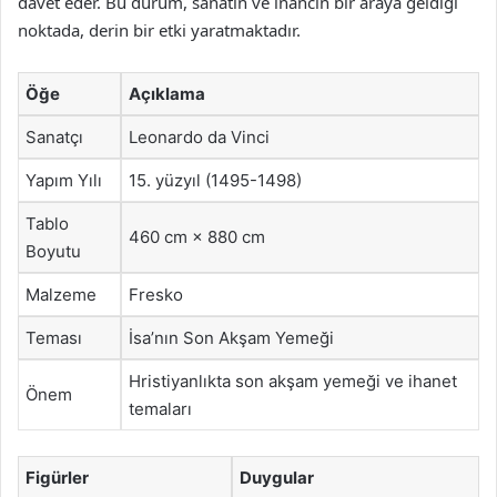
davet eder. Bu durum, sanatın ve inancın bir araya geldiği
noktada, derin bir etki yaratmaktadır.
Öğe
Açıklama
Sanatçı
Leonardo da Vinci
Yapım Yılı
15. yüzyıl (1495-1498)
Tablo
460 cm × 880 cm
Boyutu
Malzeme
Fresko
Teması
İsa’nın Son Akşam Yemeği
Hristiyanlıkta son akşam yemeği ve ihanet
Önem
temaları
Figürler
Duygular