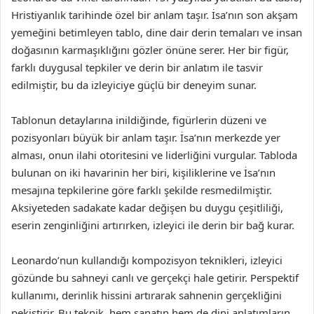
Hristiyanlık tarihinde özel bir anlam taşır. İsa’nın son akşam
yemeğini betimleyen tablo, dine dair derin temaları ve insan
doğasının karmaşıklığını gözler önüne serer. Her bir figür,
farklı duygusal tepkiler ve derin bir anlatım ile tasvir
edilmiştir, bu da izleyiciye güçlü bir deneyim sunar.
Tablonun detaylarına inildiğinde, figürlerin düzeni ve
pozisyonları büyük bir anlam taşır. İsa’nın merkezde yer
alması, onun ilahi otoritesini ve liderliğini vurgular. Tabloda
bulunan on iki havarinin her biri, kişiliklerine ve İsa’nın
mesajına tepkilerine göre farklı şekilde resmedilmiştir.
Aksiyeteden sadakate kadar değişen bu duygu çeşitliliği,
eserin zenginliğini artırırken, izleyici ile derin bir bağ kurar.
Leonardo’nun kullandığı kompozisyon teknikleri, izleyici
gözünde bu sahneyi canlı ve gerçekçi hale getirir. Perspektif
kullanımı, derinlik hissini artırarak sahnenin gerçekliğini
pekiştirir. Bu teknik, hem sanatın hem de dini anlatımların