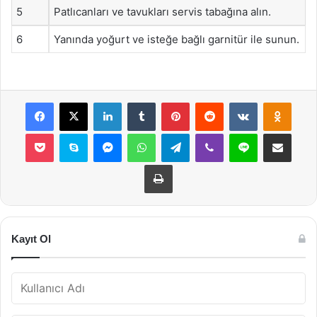
5
Patlıcanları ve tavukları servis tabağına alın.
6
Yanında yoğurt ve isteğe bağlı garnitür ile sunun.
Facebook
X
LinkedIn
Tumblr
Pinterest
Reddit
VKontakte
Odnok
Pocket
Skype
Messenger
WhatsApp
Telegram
Viber
Line
E-Posta ile payla
Yazdır
Kayıt Ol