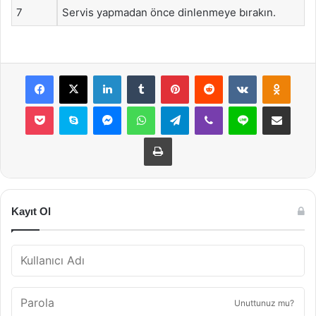
7
Servis yapmadan önce dinlenmeye bırakın.
Facebook
X
LinkedIn
Tumblr
Pinterest
Reddit
VKontakte
Odnok
Pocket
Skype
Messenger
WhatsApp
Telegram
Viber
Line
E-Posta ile payla
Yazdır
Kayıt Ol
Unuttunuz mu?