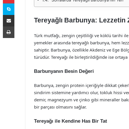
Skype
E-Posta ile paylaş
Tereyağlı Barbunya: Lezzetin 
Yazdır
Türk mutfağı, zengin çeşitliliği ve köklü tarihi i
yemekler arasında tereyağlı barbunya, hem lezze
sahiptir. Barbunya, özellikle Akdeniz ve Ege Bölg
türüdür. Tereyağı ile birleştirildiğinde ise ortaya 
Barbunyanın Besin Değeri
Barbunya, zengin protein içeriğiyle dikkat çeker
sindirim sistemine yardımcı olur, tokluk hissi ve
demir, magnezyum ve çinko gibi mineraller bakı
bir parçası olmasını sağlar.
Tereyağı ile Kendine Has Bir Tat