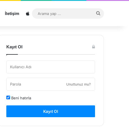
Sitemap
Arama
İletişim
yap
...
Kayıt Ol
Unuttunuz mu?
Beni hatırla
Kayıt Ol