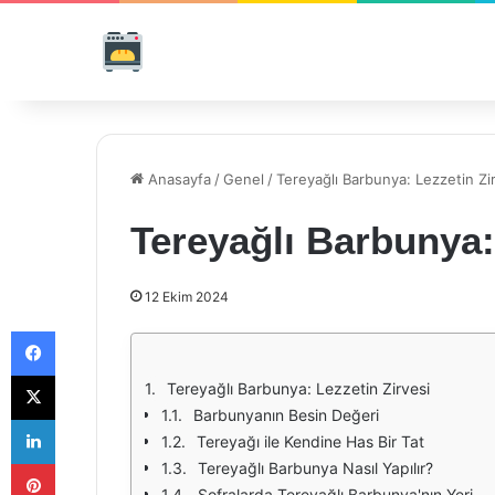
Anasayfa
/
Genel
/
Tereyağlı Barbunya: Lezzetin Zi
Tereyağlı Barbunya:
12 Ekim 2024
Facebook
X
Tereyağlı Barbunya: Lezzetin Zirvesi
Barbunyanın Besin Değeri
LinkedIn
Tereyağı ile Kendine Has Bir Tat
Pinterest
Tereyağlı Barbunya Nasıl Yapılır?
Sofralarda Tereyağlı Barbunya'nın Yeri