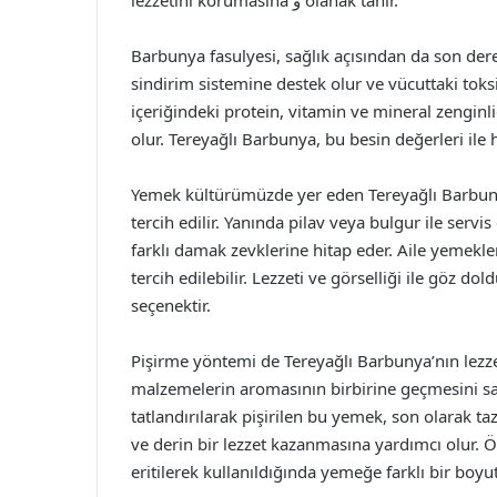
lezzetini korumasına و olanak tanır.
Barbunya fasulyesi, sağlık açısından da son derec
sindirim sistemine destek olur ve vücuttaki toks
içeriğindeki protein, vitamin ve mineral zenginl
olur. Tereyağlı Barbunya, bu besin değerleri ile h
Yemek kültürümüzde yer eden Tereyağlı Barbunya,
tercih edilir. Yanında pilav veya bulgur ile ser
farklı damak zevklerine hitap eder. Aile yemekle
tercih edilebilir. Lezzeti ve görselliği ile göz d
seçenektir.
Pişirme yöntemi de Tereyağlı Barbunya’nın lezzet
malzemelerin aromasının birbirine geçmesini sağ
tatlandırılarak pişirilen bu yemek, son olarak ta
ve derin bir lezzet kazanmasına yardımcı olur. Öz
eritilerek kullanıldığında yemeğe farklı bir boyut