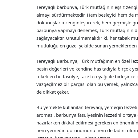
Tereyağlı barbunya, Türk mutfağının eşsiz zengin
almayı sürdürmektedir. Hem besleyici hem de
dokunuşlarla zenginleştirerek, hem geçmişle gün
barbunya yapmayı denemek, Türk mutfağının deri
sağlayacaktır. Unutulmamalıdır ki, her tabak mut
mutluluğu en güzel şekilde sunan yemeklerden b
Tereyağlı Barbunya, Türk mutfağının en özel lezz
besin değerleri ve kendine has tadıyla birçok y
tüketilen bu fasulye, taze tereyağı ile birleşince
vazgeçilmez bir parçası olan bu yemek, yalnızca 
de dikkat çeker.
Bu yemekte kullanılan tereyağı, yemeğin lezzetin
aroması, barbunya fasulyesinin lezzetini ortaya ç
hazırlarken dikkat edilmesi gereken en önemli no
hem yemeğin görünümünü hem de tadını olumlu yö