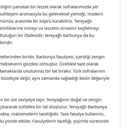
liğini yansıtan bir lezzet olarak sofralarımızda yer
 muhteşem aromasıyla bu geleneksel yemeği, modern
ümüz arasında bir köprü kurabiliriz. Tereyağlı
nliklerine inmeyi ve lezzetin zirvesini keşfetmeyi
luluğun bir ifadesidir; tereyağlı barbunya da bu
iridir.
etlerinden biridir. Barbunya fasulyesi, içerdiği zengin
emekseverin gözdesi olmuştur. Özellikle taze olarak
 damaklarda unutulmaz bir tat bırakır. Türk sofralarının
lezzetiyle değil, aynı zamanda sağladığı besin değeriyle
i bir üst seviyeye taşır. Tereyağının doğal ve zengin
ıkararak sofistike bir tat oluşturur. Tereyağlı Barbunya
kta, malzemelerin tazeliğidir. Taze fasulye kullanımı,
nde etkiler. Fasulyelerin tazeliği, pişirme sürecinde