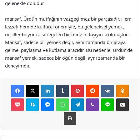
gelenekle doludur.
mansaf, Ürdün mutfağının vazgeçilmez bir parçasıdır. Hem
lezzeti hem de kültürel önemiyle, bu geleneksel yemek,
nesiller boyunca süregelen bir mirasın taşıyıcısı olmuştur.
Mansaf, sadece bir yemek değil, aynı zamanda bir araya
gelme, paylaşma ve kutlama aracıdır. Bu nedenle, Ürdün’de
mansaf yemek, sadece bir öğün değil, aynı zamanda bir
deneyimdir.
Facebook
X
LinkedIn
Tumblr
Pinterest
Reddit
VKontakte
Odnok
Pocket
Skype
Messenger
WhatsApp
Telegram
Viber
Line
E-Posta ile payla
Yazdır