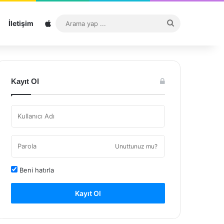
Sitemap
Arama
İletişim
yap
...
Kayıt Ol
Unuttunuz mu?
Beni hatırla
Kayıt Ol