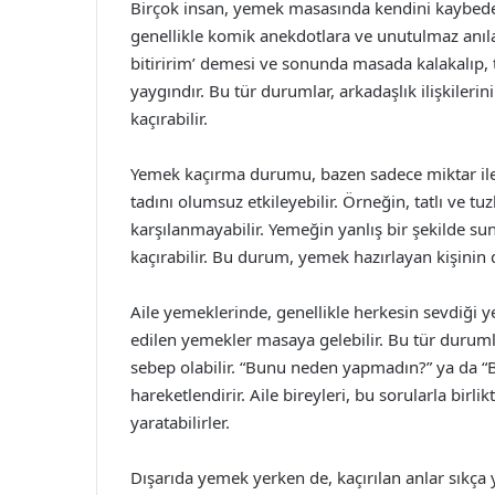
Birçok insan, yemek masasında kendini kaybedeb
genellikle komik anekdotlara ve unutulmaz anıl
bitiririm’ demesi ve sonunda masada kalakalıp
yaygındır. Bu tür durumlar, arkadaşlık ilişkiler
kaçırabilir.
Yemek kaçırma durumu, bazen sadece miktar ile
tadını olumsuz etkileyebilir. Örneğin, tatlı ve 
karşılanmayabilir. Yemeğin yanlış bir şekilde su
kaçırabilir. Bu durum, yemek hazırlayan kişinin d
Aile yemeklerinde, genellikle herkesin sevdiği y
edilen yemekler masaya gelebilir. Bu tür durumlar
sebep olabilir. “Bunu neden yapmadın?” ya da “B
hareketlendirir. Aile bireyleri, bu sorularla birl
yaratabilirler.
Dışarıda yemek yerken de, kaçırılan anlar sıkça 