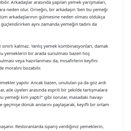
ilir. Arkadaşlar arasında yapılan yemek yarışmaları,
ara neden olur. Örneğin, bir arkadaşın ‘ben bu yemeği
, tüm arkadaşlarının gülmesine neden olması oldukça
ini güçlendirirken aynı zamanda yemeğin tadını da
 sınırlı kalmaz. Yanlış yemek kombinasyonları, damak
tuzlu yemeklerin bir arada sunulması bazen hoş
nulması veya hazırlanması da, misafirlerin keyfini
e moralini bozabilir.
emekler yapılır. Ancak bazen, unutulan ya da göz ardı
, aile üyeleri arasında esprili bir şekilde tartışmalara
u yemeği kim yaptı?” gibi sorular, masadaki havayı
ikte geçmişe dönük anılarını paylaşarak, keyifli bir ortam
yaşanır. Restoranlarda sipariş verdiğiniz yemeklerin,