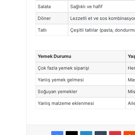
Salata
Sağlıklı ve hafif
Döner
Lezzetli et ve sos kombinasy
Tatlı
Çeşitli tatlılar (pasta, dondurm
Yemek Durumu
Yaş
Çok fazla yemek siparişi
Her
Yanlış yemek gelmesi
Mas
Soğuyan yemekler
Mis
Yanlış malzeme eklenmesi
Ail
Facebook
X
LinkedIn
Tumblr
Pintere