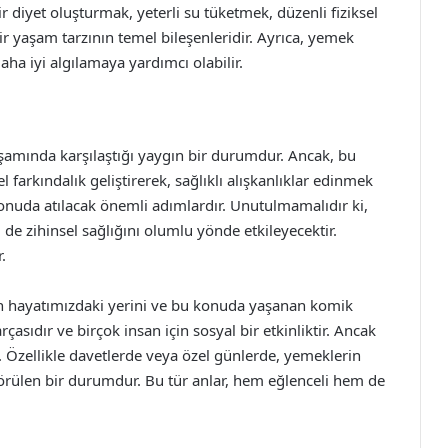
diyet oluşturmak, yeterli su tüketmek, düzenli fiziksel
ir yaşam tarzının temel bileşenleridir. Ayrıca, yemek
ha iyi algılamaya yardımcı olabilir.
aşamında karşılaştığı yaygın bir durumdur. Ancak, bu
rkındalık geliştirerek, sağlıklı alışkanlıklar edinmek
onuda atılacak önemli adımlardır. Unutulmamalıdır ki,
m de zihinsel sağlığını olumlu yönde etkileyecektir.
.
in hayatımızdaki yerini ve bu konuda yaşanan komik
rçasıdır ve birçok insan için sosyal bir etkinliktir. Ancak
. Özellikle davetlerde veya özel günlerde, yemeklerin
görülen bir durumdur. Bu tür anlar, hem eğlenceli hem de