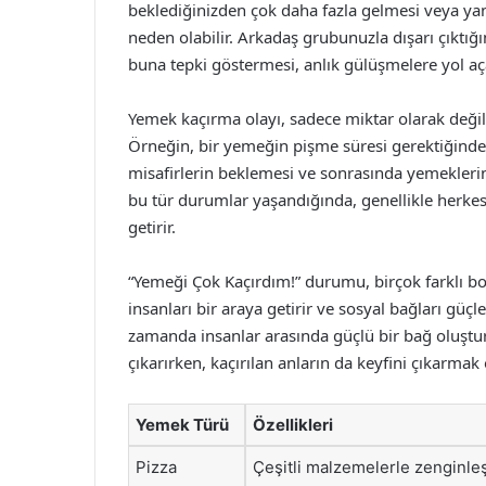
beklediğinizden çok daha fazla gelmesi veya ya
neden olabilir. Arkadaş grubunuzla dışarı çıktığın
buna tepki göstermesi, anlık gülüşmelere yol aça
Yemek kaçırma olayı, sadece miktar olarak deği
Örneğin, bir yemeğin pişme süresi gerektiğinden
misafirlerin beklemesi ve sonrasında yemekleri
bu tür durumlar yaşandığında, genellikle herkes
getirir.
“Yemeği Çok Kaçırdım!” durumu, birçok farklı bo
insanları bir araya getirir ve sosyal bağları güç
zamanda insanlar arasında güçlü bir bağ oluştura
çıkarırken, kaçırılan anların da keyfini çıkarmak
Yemek Türü
Özellikleri
Pizza
Çeşitli malzemelerle zenginleş