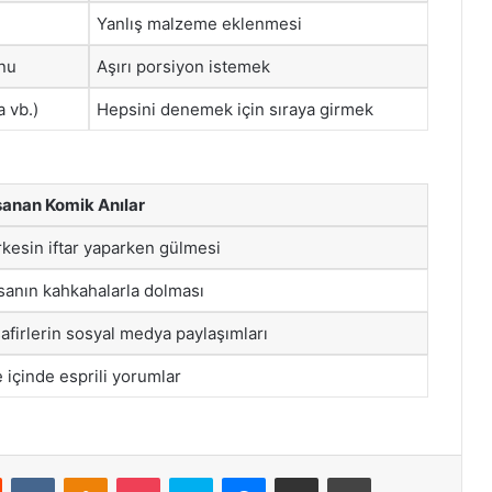
Yanlış malzeme eklenmesi
onu
Aşırı porsiyon istemek
a vb.)
Hepsini denemek için sıraya girmek
anan Komik Anılar
kesin iftar yaparken gülmesi
anın kahkahalarla dolması
afirlerin sosyal medya paylaşımları
e içinde esprili yorumlar
st
Reddit
VKontakte
Odnoklassniki
Pocket
Skype
Messenger
E-Posta ile paylaş
Yazdır