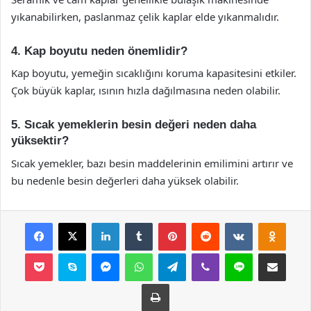
yıkanabilirken, paslanmaz çelik kaplar elde yıkanmalıdır.
4. Kap boyutu neden önemlidir?
Kap boyutu, yemeğin sıcaklığını koruma kapasitesini etkiler.
Çok büyük kaplar, ısının hızla dağılmasına neden olabilir.
5. Sıcak yemeklerin besin değeri neden daha
yüksektir?
Sıcak yemekler, bazı besin maddelerinin emilimini artırır ve
bu nedenle besin değerleri daha yüksek olabilir.
Facebook
X
LinkedIn
Tumblr
Pinterest
Reddit
VKontakte
Odnok
Pocket
Skype
Messenger
WhatsApp
Telegram
Viber
Line
E-Posta ile payla
Yazdır