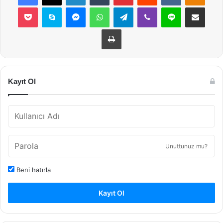
Pocket
Skype
Messenger
WhatsApp
Telegram
Viber
Line
E-Posta ile payla
Yazdır
Kayıt Ol
Unuttunuz mu?
Beni hatırla
Kayıt Ol