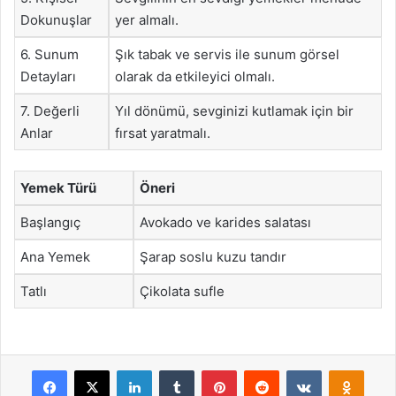
Dokunuşlar
yer almalı.
6. Sunum
Şık tabak ve servis ile sunum görsel
Detayları
olarak da etkileyici olmalı.
7. Değerli
Yıl dönümü, sevginizi kutlamak için bir
Anlar
fırsat yaratmalı.
Yemek Türü
Öneri
Başlangıç
Avokado ve karides salatası
Ana Yemek
Şarap soslu kuzu tandır
Tatlı
Çikolata sufle
Facebook
X
LinkedIn
Tumblr
Pinterest
Reddit
VKontakte
Odnok