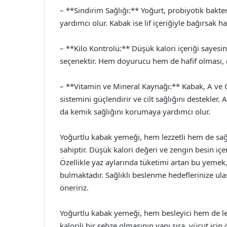
– **Sindirim Sağlığı:** Yoğurt, probiyotik bakte
yardımcı olur. Kabak ise lif içeriğiyle bağırsak h
– **Kilo Kontrolü:** Düşük kalori içeriği sayesin
seçenektir. Hem doyurucu hem de hafif olması, di
– **Vitamin ve Mineral Kaynağı:** Kabak, A ve C
sistemini güçlendirir ve cilt sağlığını destekler.
da kemik sağlığını korumaya yardımcı olur.
Yoğurtlu kabak yemeği, hem lezzetli hem de sağl
sahiptir. Düşük kalori değeri ve zengin besin içeri
Özellikle yaz aylarında tüketimi artan bu yem
bulmaktadır. Sağlıklı beslenme hedeflerinize u
öneririz.
Yoğurtlu kabak yemeği, hem besleyici hem de lez
kalorili bir sebze olmasının yanı sıra, vücut için