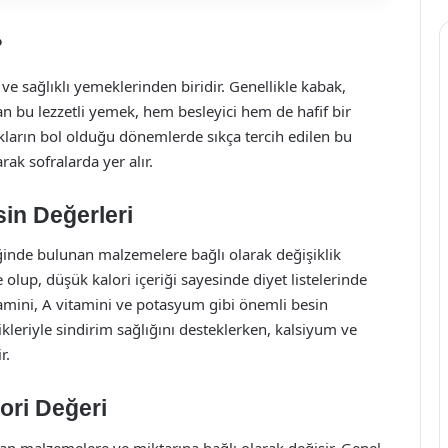
?
e sağlıklı yemeklerinden biridir. Genellikle kabak,
nan bu lezzetli yemek, hem besleyici hem de hafif bir
akların bol olduğu dönemlerde sıkça tercih edilen bu
k sofralarda yer alır.
in Değerleri
ğinde bulunan malzemelere bağlı olarak değişiklik
e olup, düşük kalori içeriği sayesinde diyet listelerinde
amini, A vitamini ve potasyum gibi önemli besin
likleriyle sindirim sağlığını desteklerken, kalsiyum ve
r.
ori Değeri
lan malzemelere ve miktarına bağlı olarak değişir. Genel