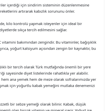
riler içerdiği için sindirim sisteminin düzenlenmesine
areketlerini artırarak kabızlık sorununu önler.
de, kilo kontrolü yapmak isteyenler için ideal bir
yetlerde sıkça tercih edilmesini sağlar.
 vitamini bakımından zengindir. Bu vitaminler, bağışıklık
 Ayrıca, yoğurt kalsiyum açısından zengin bir kaynaktır, bu
ıklı bir tercih olarak Türk mutfağında önemli bir yere
ği sayesinde diyet listelerinde rahatlıkla yer alabilir.
ek, hem ana yemek hem de meze olarak sofralarımızda yer
laşmak için yoğurtlu kabak yemeğini mutlaka denemenizi
zetli bir sebze yemeği olarak bilinir. Kabak, düşük
 önemli olan birçok vitamin ve mineral içerir. Yoğurt ise