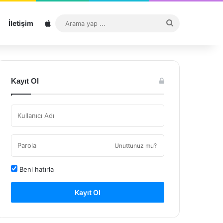
Sitemap
Arama
İletişim
yap
...
Kayıt Ol
Unuttunuz mu?
Beni hatırla
Kayıt Ol