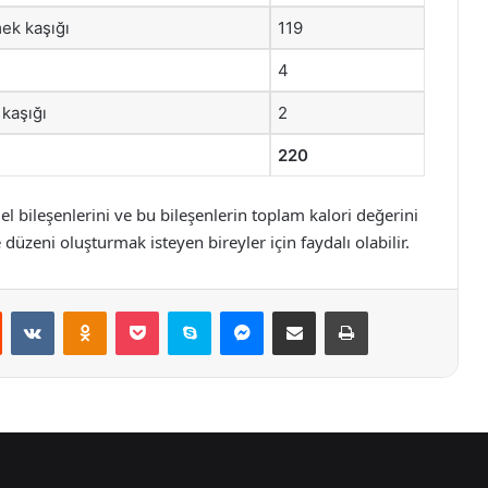
ek kaşığı
119
4
ı kaşığı
2
220
 bileşenlerini ve bu bileşenlerin toplam kalori değerini
 düzeni oluşturmak isteyen bireyler için faydalı olabilir.
st
Reddit
VKontakte
Odnoklassniki
Pocket
Skype
Messenger
E-Posta ile paylaş
Yazdır