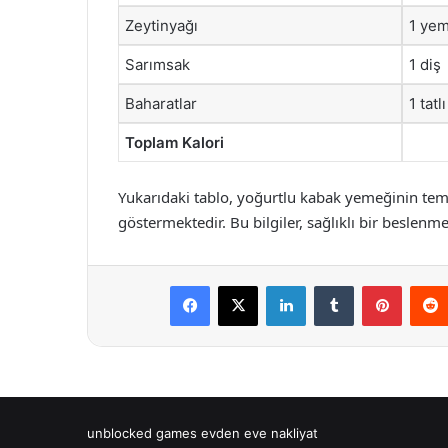
Zeytinyağı
1 yem
Sarımsak
1 diş
Baharatlar
1 tatl
Toplam Kalori
Yukarıdaki tablo, yoğurtlu kabak yemeğinin temel
göstermektedir. Bu bilgiler, sağlıklı bir beslenme
Facebook
X
LinkedIn
Tumblr
Pintere
unblocked games
evden eve nakliyat