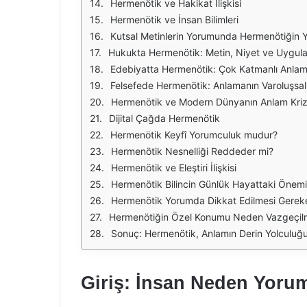
Hermenötik ve Hakikat İlişkisi
Hermenötik ve İnsan Bilimleri
Kutsal Metinlerin Yorumunda Hermenötiğin Y
Hukukta Hermenötik: Metin, Niyet ve Uygul
Edebiyatta Hermenötik: Çok Katmanlı Anlam
Felsefede Hermenötik: Anlamanın Varoluşsa
Hermenötik ve Modern Dünyanın Anlam Kriz
Dijital Çağda Hermenötik
Hermenötik Keyfî Yorumculuk mudur?
Hermenötik Nesnelliği Reddeder mi?
Hermenötik ve Eleştiri İlişkisi
Hermenötik Bilincin Günlük Hayattaki Önemi
Hermenötik Yorumda Dikkat Edilmesi Gereke
Hermenötiğin Özel Konumu Neden Vazgeçil
Sonuç: Hermenötik, Anlamın Derin Yolculuğ
Giriş: İnsan Neden Yoru