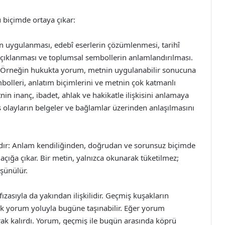
 biçimde ortaya çıkar:
in uygulanması, edebî eserlerin çözümlenmesi, tarihî
 açıklanması ve toplumsal sembollerin anlamlandırılması.
r. Örneğin hukukta yorum, metnin uygulanabilir sonucuna
bolleri, anlatım biçimlerini ve metnin çok katmanlı
nin inanç, ibadet, ahlak ve hakikatle ilişkisini anlamaya
ş olayların belgeler ve bağlamlar üzerinden anlaşılmasını
rdır: Anlam kendiliğinden, doğrudan ve sorunsuz biçimde
çığa çıkar. Bir metin, yalnızca okunarak tüketilmez;
üşünülür.
asıyla da yakından ilişkilidir. Geçmiş kuşakların
ak yorum yoluyla bugüne taşınabilir. Eğer yorum
arak kalırdı. Yorum, geçmiş ile bugün arasında köprü