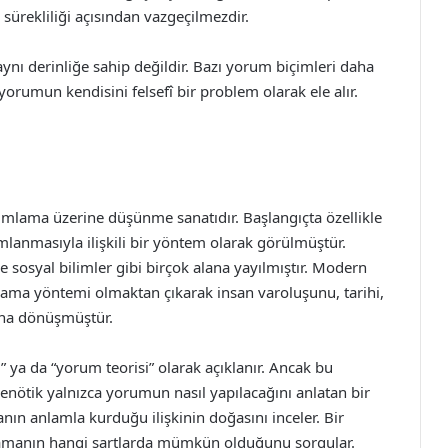
ürekliliği açısından vazgeçilmezdir.
nı derinliğe sahip değildir. Bazı yorum biçimleri daha
yorumun kendisini felsefî bir problem olarak ele alır.
mlama üzerine düşünme sanatıdır. Başlangıçta özellikle
mlanmasıyla ilişkili bir yöntem olarak görülmüştür.
ve sosyal bilimler gibi birçok alana yayılmıştır. Modern
ma yöntemi olmaktan çıkarak insan varoluşunu, tarihi,
nına dönüşmüştür.
ya da “yorum teorisi” olarak açıklanır. Ancak bu
enötik yalnızca yorumun nasıl yapılacağını anlatan bir
anın anlamla kurduğu ilişkinin doğasını inceler. Bir
anlamanın hangi şartlarda mümkün olduğunu sorgular.