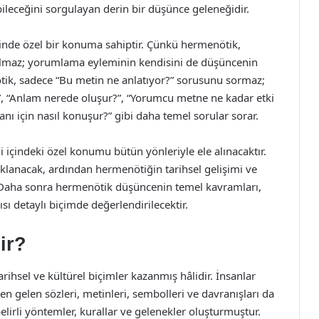
eceğini sorgulayan derin bir düşünce geleneğidir.
nde özel bir konuma sahiptir. Çünkü hermenötik,
olmaz; yorumlama eyleminin kendisini de düşüncenin
ötik, sadece “Bu metin ne anlatıyor?” sorusunu sormaz;
, “Anlam nerede oluşur?”, “Yorumcu metne ne kadar etki
ı için nasıl konuşur?” gibi daha temel sorular sorar.
çindeki özel konumu bütün yönleriyle ele alınacaktır.
lanacak, ardından hermenötiğin tarihsel gelişimi ve
. Daha sonra hermenötik düşüncenin temel kavramları,
ı detaylı biçimde değerlendirilecektir.
ir?
ihsel ve kültürel biçimler kazanmış hâlidir. İnsanlar
ten gelen sözleri, metinleri, sembolleri ve davranışları da
lirli yöntemler, kurallar ve gelenekler oluşturmuştur.