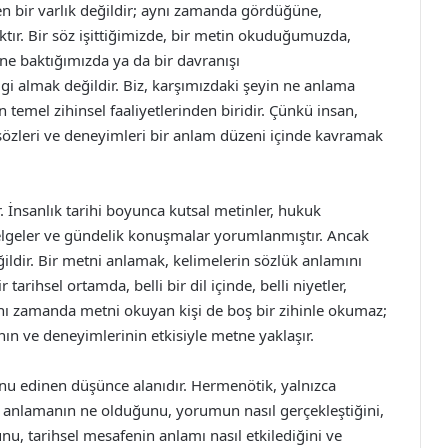
n bir varlık değildir; aynı zamanda gördüğüne,
ktır. Bir söz işittiğimizde, bir metin okuduğumuzda,
rine baktığımızda ya da bir davranışı
gi almak değildir. Biz, karşımızdaki şeyin ne anlama
n temel zihinsel faaliyetlerinden biridir. Çünkü insan,
sözleri ve deneyimleri bir anlam düzeni içinde kavramak
İnsanlık tarihi boyunca kutsal metinler, hukuk
î belgeler ve gündelik konuşmalar yorumlanmıştır. Ancak
ildir. Bir metni anlamak, kelimelerin sözlük anlamını
tarihsel ortamda, belli bir dil içinde, belli niyetler,
Aynı zamanda metni okuyan kişi de boş bir zihinle okumaz;
nın ve deneyimlerinin etkisiyle metne yaklaşır.
nu edinen düşünce alanıdır. Hermenötik, yalnızca
anlamanın ne olduğunu, yorumun nasıl gerçekleştiğini,
nu, tarihsel mesafenin anlamı nasıl etkilediğini ve