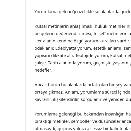
Yorumlama geleneği özellikle şu alanlarda güçlü
Kutsal metinlerin anlaşılması, hukuk metinlerin
belgelerin değerlendirilmesi, felsefî metinlerin
Her alanın kendine özgü yorum kuralları vardı
odaklanır. Edebiyatta yorum, estetik anlamı, sem
yapısını dikkate alır. Teolojide yorum, kutsal met
çalışır. Tarih alanında yorum, geçmişte yaşanmı
hedefler.
Ancak bütün bu alanlarda ortak olan bir şey va
ortaya çıkmaz. Anlam, yorumlama süreci içinde a
kavranır, ilişkilendirilir, sorgulanır ve yeniden d
Yorumlama geleneği bu bakımdan insanlığın hafız
bıraktığı metinler, semboller ve düşünceler anc
olmasaydı, geçmiş yalnızca sessiz bir kalıntı ol