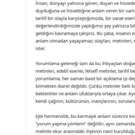
İnsan, dünyayı yalnızca gören, duyan ve hissede
duyduğuna ve hissettiğine anlam veren bir varlı
tarihî bir olayla karşılaştığımızda, bir sanat ese
değerlendirdiğimizde yaptığımız şey yalnızca bil
geldiğini kavramaya çalışırız. Bu çaba, insanın e
anlam olmadan yaşayamaz; olayları, metinleri, 
ister.
Yorumlama geleneği tam da bu ihtiyaçtan doğar. 
metinleri, edebî eserler, felsefî metinler, tarih
yorumlama, her zaman basit bir açıklama işi değ
bilmekten ibaret değildir. Çünkü metinler belli bir 
beklentiler ve anlam ufuklarıyla ortaya çıkar. 
kendi çağının, kültürünün, inançlarının, soruları
İşte hermenötik, bu karmaşık anlam sürecini ko
“yorum yapma yöntemi” değildir; aynı zamanda 
metinle okur arasındaki ilişkinin nasıl kurulduğu