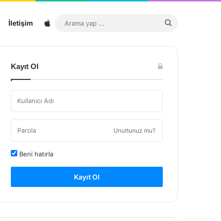
Sitemap
Arama
İletişim
yap
...
Kayıt Ol
Unuttunuz mu?
Beni hatırla
Kayıt Ol