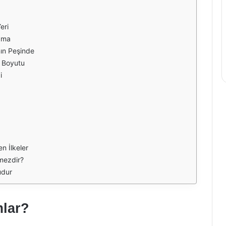
eri
ama
ın Peşinde
l Boyutu
i
n İlkeler
mezdir?
udur
mlar?