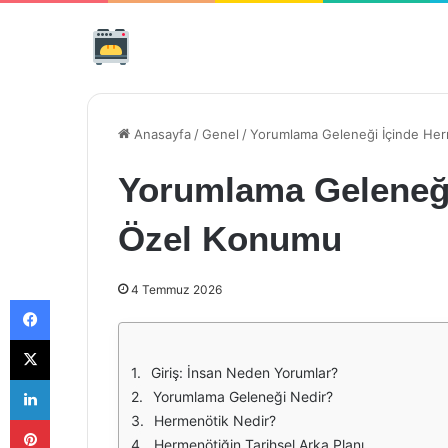
Anasayfa
/
Genel
/
Yorumlama Geleneği İçinde He
Yorumlama Geleneği
Özel Konumu
4 Temmuz 2026
Facebook
X
Giriş: İnsan Neden Yorumlar?
LinkedIn
Yorumlama Geleneği Nedir?
Pinterest
Hermenötik Nedir?
Hermenötiğin Tarihsel Arka Planı