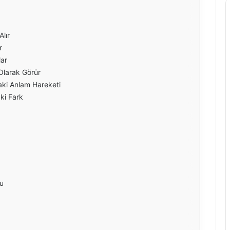
lır
r
lar
Olarak Görür
aki Anlam Hareketi
ki Fark
u