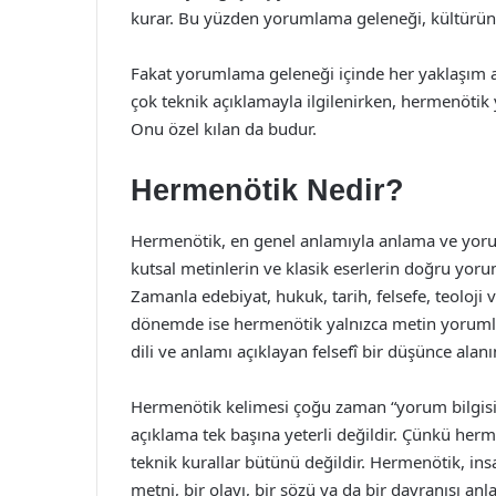
kurar. Bu yüzden yorumlama geleneği, kültürün s
Fakat yorumlama geleneği içinde her yaklaşım ay
çok teknik açıklamayla ilgilenirken, hermenötik 
Onu özel kılan da budur.
Hermenötik Nedir?
Hermenötik, en genel anlamıyla anlama ve yoru
kutsal metinlerin ve klasik eserlerin doğru yoru
Zamanla edebiyat, hukuk, tarih, felsefe, teoloji 
dönemde ise hermenötik yalnızca metin yorumla
dili ve anlamı açıklayan felsefî bir düşünce ala
Hermenötik kelimesi çoğu zaman “yorum bilgisi” 
açıklama tek başına yeterli değildir. Çünkü herm
teknik kurallar bütünü değildir. Hermenötik, ins
metni, bir olayı, bir sözü ya da bir davranışı 