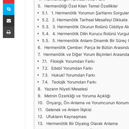
Skype
Hermenötiği Özel Kılan Temel Özellikler
1. Hermenötik Yorumun Şartlarını Sorgular
E-Posta ile paylaş
2. Hermenötik Tarihsel Mesafeyi Dikkate A
Yazdır
3. Hermenötik Okurun Rolünü Ciddiye Alı
4. Hermenötik Dilin Kurucu Rolünü Vurgu
5. Hermenötik Anlamı Dinamik Bir Süreç 
Hermenötik Çember: Parça ile Bütün Arasınd
Hermenötik ve Diğer Yorum Biçimleri Arasında
Filolojik Yorumdan Farkı
Edebî Yorumdan Farkı
Hukukî Yorumdan Farkı
Teolojik Yorumdan Farkı
Yazarın Niyeti Meselesi
Metnin Özerkliği ve Yoruma Açıklığı
Önyargı, Ön-Anlama ve Yorumcunun Konum
Gelenek ve Anlam İlişkisi
Ufukların Kaynaşması
Hermenötik Bir Diyalog Olarak Anlama