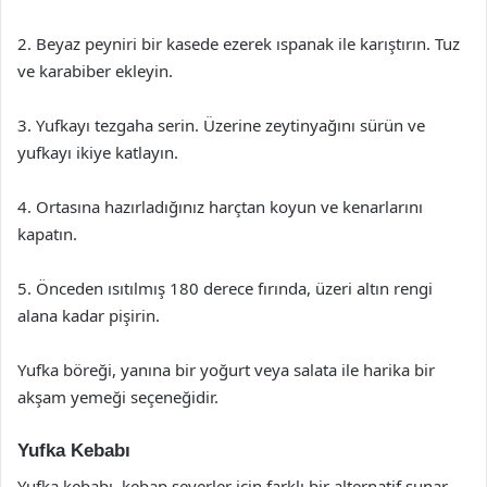
2. Beyaz peyniri bir kasede ezerek ıspanak ile karıştırın. Tuz
ve karabiber ekleyin.
3. Yufkayı tezgaha serin. Üzerine zeytinyağını sürün ve
yufkayı ikiye katlayın.
4. Ortasına hazırladığınız harçtan koyun ve kenarlarını
kapatın.
5. Önceden ısıtılmış 180 derece fırında, üzeri altın rengi
alana kadar pişirin.
Yufka böreği, yanına bir yoğurt veya salata ile harika bir
akşam yemeği seçeneğidir.
Yufka Kebabı
Yufka kebabı, kebap severler için farklı bir alternatif sunar.