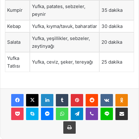
Yufka, patates, sebzeler,
Kumpir
35 dakika
peynir
Kebap
Yufka, kıyma/tavuk, baharatlar
30 dakika
Yufka, yeşillikler, sebzeler,
Salata
20 dakika
zeytinyağı
Yufka
Yufka, ceviz, şeker, tereyağı
25 dakika
Tatlısı
Facebook
X
LinkedIn
Tumblr
Pinterest
Reddit
VKontakte
Odnok
Pocket
Skype
Messenger
WhatsApp
Telegram
Viber
Line
E-Posta ile payla
Yazdır