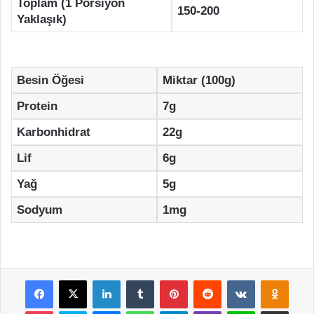
Toplam (1 Porsiyon
150-200
Yaklaşık)
Besin Öğesi
Miktar (100g)
Protein
7g
Karbonhidrat
22g
Lif
6g
Yağ
5g
Sodyum
1mg
Facebook
X
LinkedIn
Tumblr
Pinterest
Reddit
VKontakte
Odnok
Pocket
Skype
Messenger
WhatsApp
Telegram
Viber
Line
E-Posta ile payla