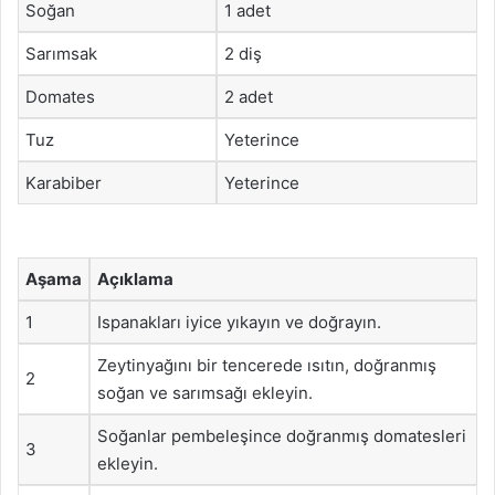
Soğan
1 adet
Sarımsak
2 diş
Domates
2 adet
Tuz
Yeterince
Karabiber
Yeterince
Aşama
Açıklama
1
Ispanakları iyice yıkayın ve doğrayın.
Zeytinyağını bir tencerede ısıtın, doğranmış
2
soğan ve sarımsağı ekleyin.
Soğanlar pembeleşince doğranmış domatesleri
3
ekleyin.