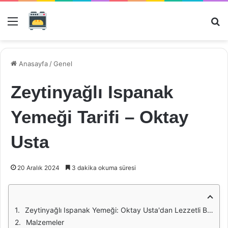
Menü
Ar
Anasayfa
/
Genel
Zeytinyağlı Ispanak
Yemeği Tarifi – Oktay
Usta
20 Aralık 2024
3 dakika okuma süresi
Zeytinyağlı Ispanak Yemeği: Oktay Usta'dan Lezzetli Bir Tarif
Malzemeler