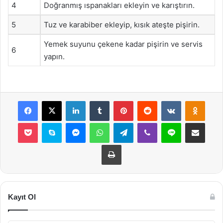
4
Doğranmış ıspanakları ekleyin ve karıştırın.
5
Tuz ve karabiber ekleyip, kısık ateşte pişirin.
Yemek suyunu çekene kadar pişirin ve servis
6
yapın.
Facebook
X
LinkedIn
Tumblr
Pinterest
Reddit
VKontakte
Odnok
Pocket
Skype
Messenger
WhatsApp
Telegram
Viber
Line
E-Posta ile payla
Yazdır
Kayıt Ol