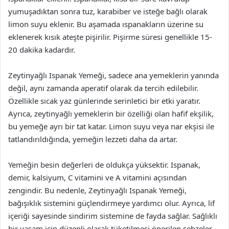
yumuşadıktan sonra tuz, karabiber ve isteğe bağlı olarak
limon suyu eklenir. Bu aşamada ıspanakların üzerine su
eklenerek kısık ateşte pişirilir. Pişirme süresi genellikle 15-
20 dakika kadardır.
Zeytinyağlı Ispanak Yemeği, sadece ana yemeklerin yanında
değil, aynı zamanda aperatif olarak da tercih edilebilir.
Özellikle sıcak yaz günlerinde serinletici bir etki yaratır.
Ayrıca, zeytinyağlı yemeklerin bir özelliği olan hafif ekşilik,
bu yemeğe ayrı bir tat katar. Limon suyu veya nar ekşisi ile
tatlandırıldığında, yemeğin lezzeti daha da artar.
Yemeğin besin değerleri de oldukça yüksektir. Ispanak,
demir, kalsiyum, C vitamini ve A vitamini açısından
zengindir. Bu nedenle, Zeytinyağlı Ispanak Yemeği,
bağışıklık sistemini güçlendirmeye yardımcı olur. Ayrıca, lif
içeriği sayesinde sindirim sistemine de fayda sağlar. Sağlıklı
bir yaşam için düzenli olarak tüketilmesi önerilen sebzeler