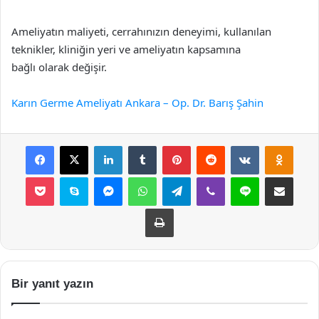
Ameliyatın maliyeti, cerrahınızın deneyimi, kullanılan
teknikler, kliniğin yeri ve ameliyatın kapsamına
bağlı olarak değişir.
Karın Germe Ameliyatı Ankara – Op. Dr. Barış Şahin
Facebook
X
LinkedIn
Tumblr
Pinterest
Reddit
VKontakte
Odnok
Pocket
Skype
Messenger
WhatsApp
Telegram
Viber
Line
E-Posta ile payla
Yazdır
Bir yanıt yazın