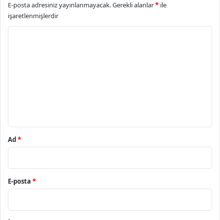
E-posta adresiniz yayınlanmayacak.
Gerekli alanlar
*
ile
işaretlenmişlerdir
Y
o
r
u
m
*
Ad
*
E-posta
*